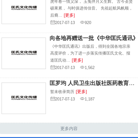
虎年卷一情义深， 玉兔伴月又生辉。 古今圣贤
硕果累， 与时俱进传佳音。 先祖起航风帆顺，
[更多]
后裔…
2017-07-13
920
向各地再赠送一批《中华匡氏通讯
《中华匡氏通讯》出版后，得到全国各地宗亲
高度评价，为了进一步落实传播匡氏文化、报
[更多]
道匡氏动…
2017-07-13
1,562
匡罗均 人民卫生出版社医药教育出版中心主任
[更多]
暂未收录简历
2017-07-13
1,187
更多内容