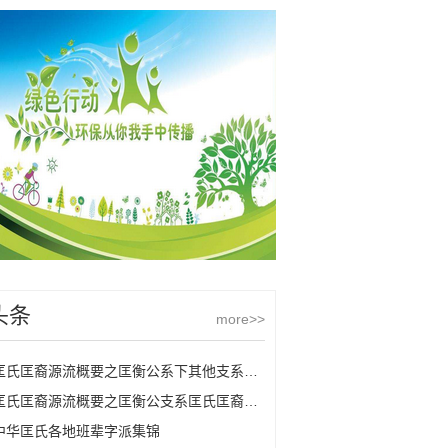
头条
more>>
匡氏匡裔源流概要之匡衡公系下其他支系匡氏
匡氏匡裔源流概要之匡衡公支系匡氏匡裔的源流
中华匡氏各地班辈字派集锦