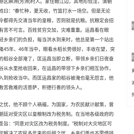
区麻洲(芳洲)村人。家住赣江边，其地形低洼，清朝
姓曰：“春忙种，夏无收，竹篮打水一场空。但是无论
令都得先交清当年的皇粮，否则就是抗粮。抗粮定会招
有苦不可言。百姓贫穷交加，灾难重重。运昌看在眼
轻乡亲们的负担，每当洪水到来时，他总是第一个站出
隆45年、46年当中，眼看水稻长势很好，丰收在望，突
的稻谷全部淹了，匡运昌当即立断，带领乡亲们日夜奋
谷从水里抢收回来，在运昌的带领下乡亲们相互协作，
入到抢收当中。而匡运昌家的稻谷被淹也毫无怨言，他
救苦救难的活菩萨，积德行善的领头人。
忧，他不顾个人祸福，为国家，为农民献计献策，曾
朝廷对受灾区以皇粮制改为税务制。在当地各级政府的
圣旨：“同意对灾区改为税务制度。”税制对大灾地区可
定解决了农民多年来的后顾之忧，乡亲们再也不需借钱