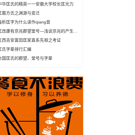
中华匡氏的精英一一安徽大学校长匡光力
匡裔方氏之渊源与变迁
浅析匡字为什么读作qiang音
匡改康有京兆郡望堂号—浅谈京兆的产生及变化
江西吉安富田匡家直系先祖之考证
匡氏字辈排行汇编
全国匡氏的郡望、堂号与字辈