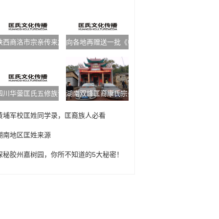
陕西商洛市宗亲传来族谱
向各地再赠送一批《中华匡氏通讯》
四川华蓥匡氏五修族谱发放典礼
湖南双峰匡裔康氏宗亲回灌溪认祖归宗
黄埔军校匡姓同学录，匡裔族人必看
湖南地区匡姓来源
探秘胶州嘉树园，你所不知道的5大秘密！