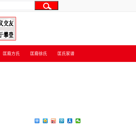
匡裔方氏
匡裔徐氏
匡氏家谱