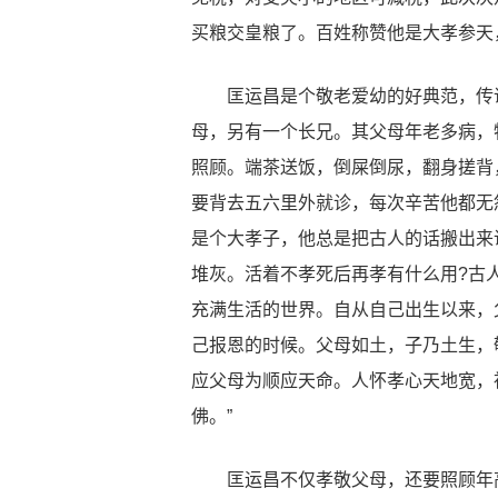
买粮交皇粮了。百姓称赞他是大孝参天
匡运昌是个敬老爱幼的好典范，传说
母，另有一个长兄。其父母年老多病，
照顾。端茶送饭，倒屎倒尿，翻身搓背
要背去五六里外就诊，每次辛苦他都无
是个大孝子，他总是把古人的话搬出来
堆灰。活着不孝死后再孝有什么用?古人
充满生活的世界。自从自己出生以来，
己报恩的时候。父母如土，子乃土生，
应父母为顺应天命。人怀孝心天地宽，
佛。”
匡运昌不仅孝敬父母，还要照顾年高