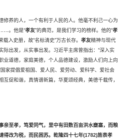
。
修养的人，一个有利于人民的人。他毫不利己一心为
……。他是“
孝友
”的典范，是我们学习的榜样。他的“
孝
荣载入史册，故“名标清史”万古长存。
孝友
精神与现代
实际出发，从实事出发。习近平主席曾指出：“深入实
职业道德，家庭美德，个人品德建设，激励人们向上向
”国家提倡爱祖国、爱人民、爱劳动、爱科学、爱社会
相互促和谐，真情谱新篇，华夏颂经典，美德千载传，
亲至孝，笃爱同气，里中有田数百亩洪水壅塞，而粮
得改为税，而民困苏。乾隆四十七年(1782)旌表孝