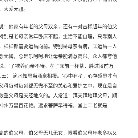
，大爱无疆。
：他家有年老的父母双亲，还有一对古稀超年的伯父
特别是老母亲常年卧床不起，生活不能自理，只靠别人
，样样都需要运昌向前。特别是母亲看病，匡运昌一人
怨无悔，总是乐呵呵地让母亲能满意高兴。众人都夸他
说：“子欲养而亲不待。孝子床前一杯茶，胜过坟前万
云：‘滴水知恩当涌泉相报。’心中有孝，心存感恩才有
父母每时每刻都无微不至的关心和爱护之中，现在是自
敬重父母是天经地义的。人常道：拜天拜地拜父母，顺
神州万里百花艳。远求菩萨早得福，堂上二老就是
的伯父母，伯父母无儿无女，眼看伯父母年老多病又