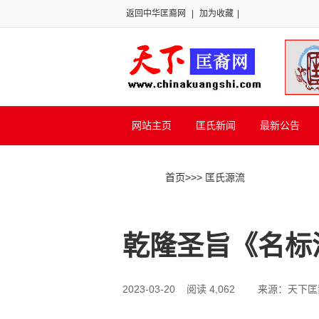
返回中华匡裔网
|
加为收藏
|
网站主页
匡氏新闻
最新公告
首页
>>
> 匡氏源流
乾隆圣旨《名标
2023-03-20 阅读 4,062
来源：天下匡