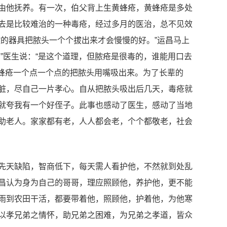
由他抚养。有一次，伯父背上生黄蜂疮，黄蜂疮是多处
去是比较难治的一种毒疮，经过多月的医治，总不见效
脓的器具把脓头一个个拔出来才会慢慢的好。”运昌马上
”医生说：“是这个道理，但脓疮是很毒的，谁能用口去
黄蜂疮一个点一个点的把脓头用嘴吸出来。为了长辈的
脏，尽自己一片孝心。自从把脓头吸出后几天，毒疮就
就夸我有一个好侄子。此事也感动了医生，感动了当地
助老人。家家都有老，人人都会老，个个都敬老，社会
天缺陷，智商低下，每天需人看护他，不然就到处乱
昌认为身为自己的哥哥，理应照顾他，养护他，更不能
雨到农田干活，都要带着他，照顾他，护着他，为他寒
以孝兄弟之情怀，助兄弟之困难，为兄弟之孝道，皆众