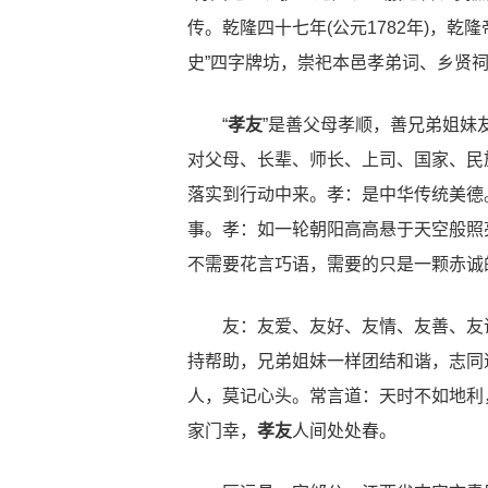
传。乾隆四十七年(公元1782年)，乾
史”四字牌坊，崇祀本邑孝弟词、乡贤
“
孝友
”是善父母孝顺，善兄弟姐妹
对父母、长辈、师长、上司、国家、民
落实到行动中来。孝：是中华传统美德
事。孝：如一轮朝阳高高悬于天空般照
不需要花言巧语，需要的只是一颗赤诚
友：友爱、友好、友情、友善、友谊
持帮助，兄弟姐妹一样团结和谐，志同
人，莫记心头。常言道：天时不如地利
家门幸，
孝友
人间处处春。