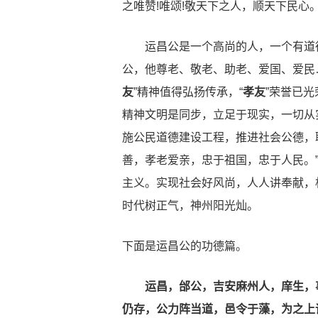
之唯赞!唯颂!敬天下之人，顺天下民心
运昌公是一个高尚的人，一个有道德
公，他尊老、敬老、助老、爱国、爱民
友
”精神值得弘扬传承，“
孝友
”荣誉已光
精神文明是同步，立足于现实，一切从
施公民道德建设工程，推进社会公德，
善，孝老爱亲，忠于祖国，忠于人民。
主义。实现社会好风尚，人人讲奉献，
时代树正气，神州阳光灿。
下面是运昌公的功德篇。
运昌，邰公，吉安麻州人，庠生，事
仍存，公力阵当道，邑令于藻，为之上请