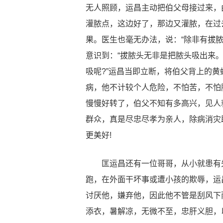
无人照顾，运昌主动把伯父母接过来，
灌脓点，这边好了，那边又灌脓，在过
果。医生也毫无办法，说：“除非有拔
意识到：“拔脓头无非是把脓头吸出来。
吸呢?”运昌当即立断，将伯父背上的
病，他不计较个人危险，不怕苦，不怕
慢慢好转了，伯父不知有多高兴，见人
群众，真是尽忠尽孝为亲人，除病消灾
更美好!
匡运昌还有一位哥哥，从小就患有先
跑，在外面干坏事或遭小孩的欺辱，运
讨厌他，嫌弃他，因此他不管是刮风下
添衣，暑解凉，无微不至，忠肝义胆，