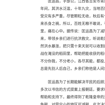
匡运昌，字邰公，江西省吉安市青原
年间，其洪水泛滥，十年九灾，当地百
受灾有多严重，尽管颗粒无收，秋后有
来杀身之祸，所以，百姓无粮不敢说，
里，痛在心中。据传说：匡运昌为了减
来，带领乡亲们进行抗洪救灾，听说乾
然洪水暴涨，把只需十来天就可以收割
战在淹没的稻田里，帮助把能收获的稻
不分你我，不分老小，各尽其能，都投
总是先别人后自己，乡亲们称他是人间
匡运昌为了长期能解决平民的后顾之
多次以书信的方式提案上报朝廷，要求
帮助和支持下，最终得到了乾隆皇帝的
免税，对受灾小的地区可减税，此次决