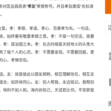
隆帝对匡运昌旌表“
孝友
”荣誉称号。并且奉旨建造“名标清
祠。
友爱。孝：孝顺、孝道、孝心、百善孝为先。一句话，
族，始终要有敬重孝顺之意。孝：不是一句空话，是要
。孝：是治国之本。孝：在古时候是天经地义的头等大
亮了每个人的心灵。孝：不需要金钱，不需要回报，更
的心，孝悌忠信。
。友：就是彼此以朋友相称，相互理解信任，相互支
道合，如异体同心。友：别人帮我，永远铭记。我帮别
，地利不如人和。海内存知己，天涯若比邻。平安即是