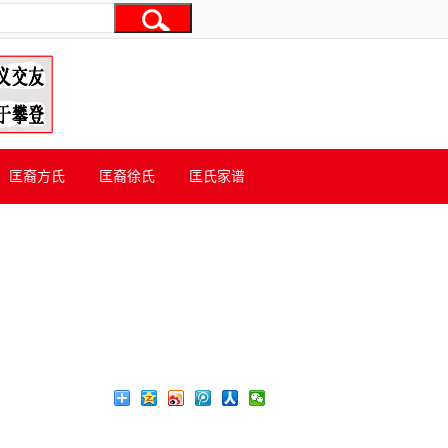
匡裔方氏
匡裔徐氏
匡氏家谱