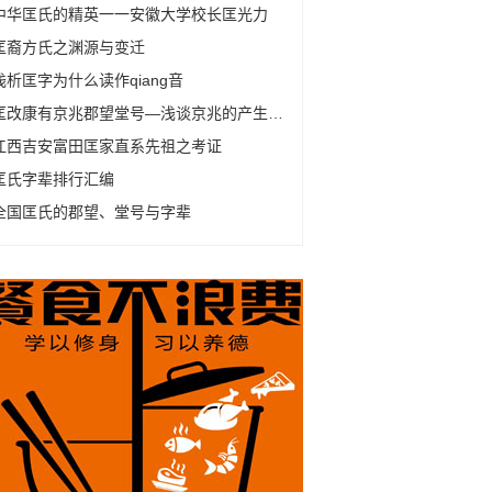
中华匡氏的精英一一安徽大学校长匡光力
匡裔方氏之渊源与变迁
浅析匡字为什么读作qiang音
匡改康有京兆郡望堂号—浅谈京兆的产生及变化
江西吉安富田匡家直系先祖之考证
匡氏字辈排行汇编
全国匡氏的郡望、堂号与字辈