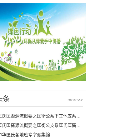
头条
more>>
匡氏匡裔源流概要之匡衡公系下其他支系匡氏
匡氏匡裔源流概要之匡衡公支系匡氏匡裔的源流
中华匡氏各地班辈字派集锦