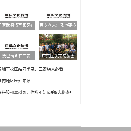
匡家武德将军家风在胶州一直流传，园子不在，精神还在
百岁老人：我也要投一票
癸巳清明在广安
广东匡氏宗亲聚会
黄埔军校匡姓同学录，匡裔族人必看
湖南地区匡姓来源
探秘胶州嘉树园，你所不知道的5大秘密！