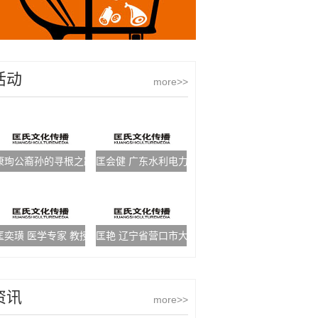
活动
more>>
康珣公裔孙的寻根之路
匡会健 广东水利电力职业技术学院副院长
匡奕璜 医学专家 教授
匡艳 辽宁省营口市大石桥市编委办副主任
资讯
more>>