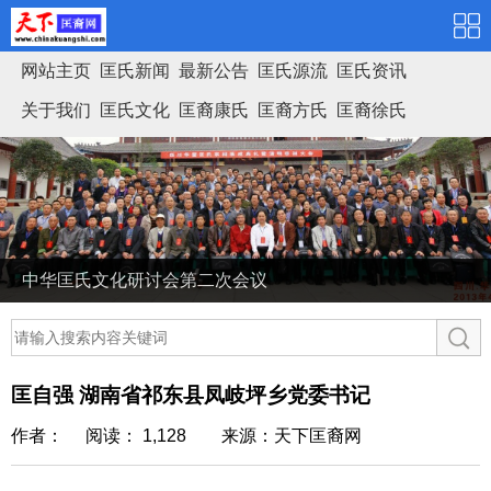
网站主页
匡氏新闻
最新公告
匡氏源流
匡氏资讯
关于我们
匡氏文化
匡裔康氏
匡裔方氏
匡裔徐氏
匡氏家谱
中华匡氏文化研讨会第二次会议
匡自强 湖南省祁东县凤岐坪乡党委书记
作者： 阅读： 1,128
来源：天下匡裔网