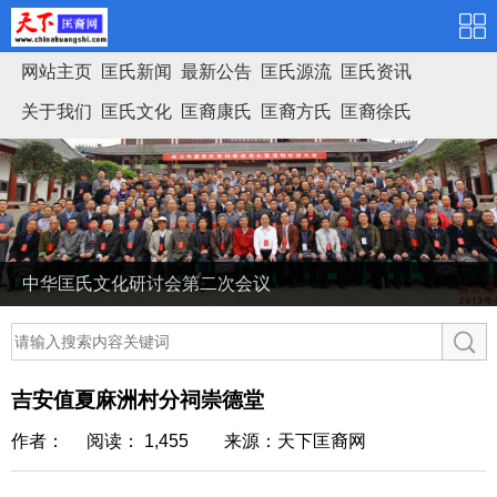
网站主页
匡氏新闻
最新公告
匡氏源流
匡氏资讯
关于我们
匡氏文化
匡裔康氏
匡裔方氏
匡裔徐氏
匡氏家谱
中华匡氏文化研讨会第二次会议
吉安值夏麻洲村分祠崇德堂
作者： 阅读： 1,455
来源：天下匡裔网