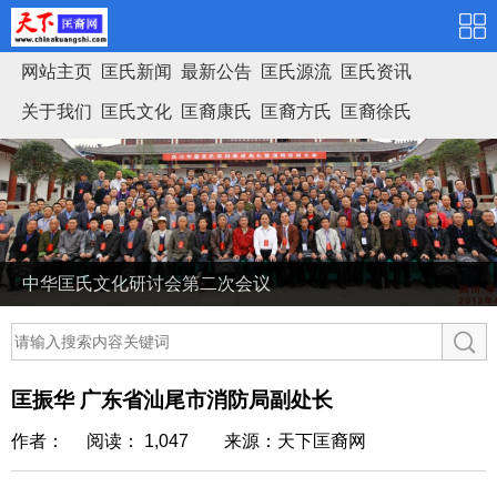
网站主页
匡氏新闻
最新公告
匡氏源流
匡氏资讯
关于我们
匡氏文化
匡裔康氏
匡裔方氏
匡裔徐氏
匡氏家谱
中华匡氏文化研讨会第二次会议
匡振华 广东省汕尾市消防局副处长
作者： 阅读： 1,047
来源：天下匡裔网