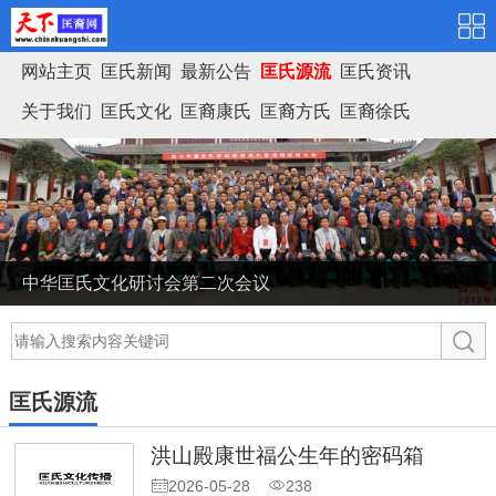
网站主页
匡氏新闻
最新公告
匡氏源流
匡氏资讯
关于我们
匡氏文化
匡裔康氏
匡裔方氏
匡裔徐氏
匡氏家谱
中华匡氏文化研讨会第二次会议
匡氏源流
洪山殿康世福公生年的密码箱
2026-05-28
238