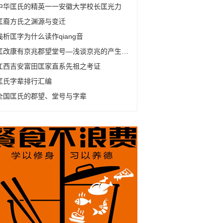
中华匡氏的精英一一安徽大学校长匡光力
匡裔方氏之渊源与变迁
浅析匡字为什么读作qiang音
匡改康有京兆郡望堂号—浅谈京兆的产生及变化
江西吉安富田匡家直系先祖之考证
匡氏字辈排行汇编
全国匡氏的郡望、堂号与字辈