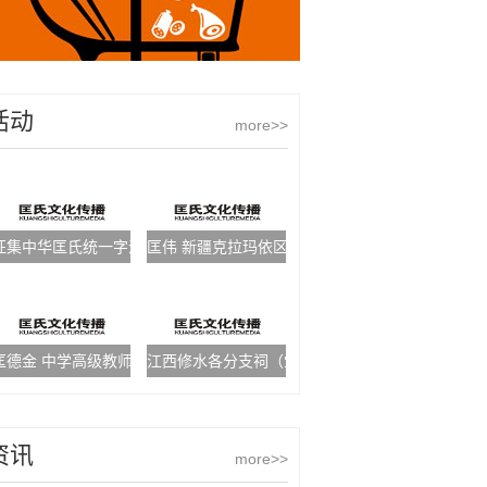
活动
more>>
征集中华匡氏统一字派
匡伟 新疆克拉玛依区教育局副局长
匡德金 中学高级教师
江西修水各分支祠（堂）—清碧堂
资讯
more>>