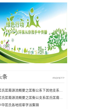
头条
more>>
匡氏匡裔源流概要之匡衡公系下其他支系匡氏
匡氏匡裔源流概要之匡衡公支系匡氏匡裔的源流
中华匡氏各地班辈字派集锦