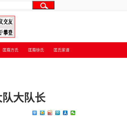
匡裔方氏
匡裔徐氏
匡氏家谱
大队大队长