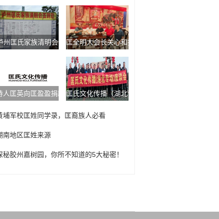
泸州匡氏家族清明会
匡全明大会长关心和指导《湄水匡氏通讯》的创刊
诗人匡英向匡盈盈捐款一万元
匡氏文化传播（湖北专场）座谈会
黄埔军校匡姓同学录，匡裔族人必看
湖南地区匡姓来源
探秘胶州嘉树园，你所不知道的5大秘密！