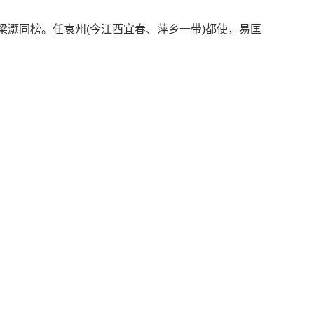
梁灏同榜。任袁州(今江西宜春、萍乡一带)都使，易匡