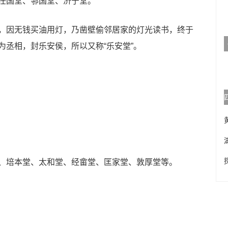
国堂、邿国堂、济宁堂。
因无钱买油用灯，乃凿壁偷邻居家的灯光读书，终于
为丞相，封乐安侯，所以又称“乐安堂”。
培本堂、太和堂、经畲堂、匡家堂、敦厚堂等。