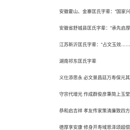
安徽霍山、金寨匡氏字辈：“国家兴
安徽省舒城县匡氏字辈：“承先启厚
江苏新沂匡氏字辈：“占文玉效……
湖南祁东匡氏字辈
义仕添思永 必文景昌廷万寿保元其
守宗代增光 作成群俊彦秉简上玉堂
恭和启吉祥 孝友传家策清廉致四方
德厚享安康 修身开寿域恩泽颂超偿