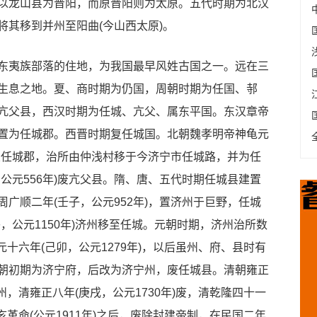
以龙山县为晋阳，而原晋阳则为太原。五代时期为北汉
将其移到并州至阳曲(今山西太原)。
夷族部落的住地，为我国最早风姓古国之一。远在三
生息之地。夏、商时期为仍国，周朝时期为任国、邿
亢父县，西汉时期为任城、亢父、属东平国。东汉章帝
置为任城郡。西晋时期复任城国。北朝魏孝明帝神龟元
，置任城郡，治所由仲浅村移于今济宁市任城路，并为任
公元556年)废亢父县。隋、唐、五代时期任城县建置
广顺二年(壬子，公元952年)，置济州于巨野，任城
，公元1150年)济州移至任城。元朝时期，济州治所数
元十六年(己卯，公元1279年)，以后虽州、府、县时有
朝初期为济宁府，后改为济宁州，废任城县。清朝雍正
隶州，清雍正八年(庚戌，公元1730年)废，清乾隆四十一
辛亥革命(公元1911年)之后，废除封建帝制，在民国二年