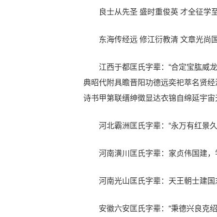
良士从先圣 盛时重俊英 才全征学
东海传经远 修江衍教清 文章光尚
江西于都匡氏字辈：“合定宝肱威龙
典昭代附具瞻晋阳功德远奕祀萃名贤经
诗书甲第联缙绅徵显达衣锦自绵延宇宙
河北霸洲匡氏字辈：“永万有红景久
河南潢川匡氏字辈：家贞伟国建，
河南光山匡氏字辈：天王朝士建国志
安徽六安匡氏字辈：“秉德兴良克绍