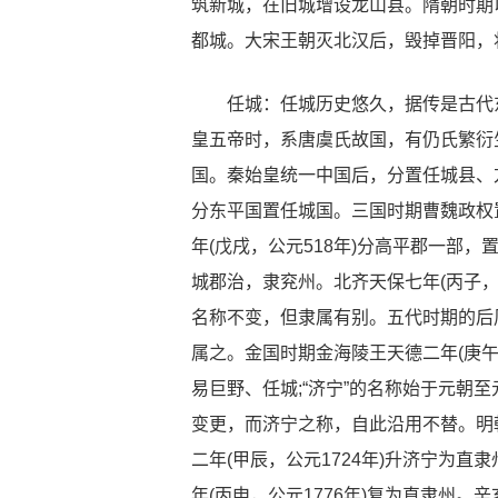
筑新城，在旧城增设龙山县。隋朝时期
都城。大宋王朝灭北汉后，毁掉晋阳，
任城：任城历史悠久，据传是古代东
皇五帝时，系唐虞氏故国，有仍氏繁衍
国。秦始皇统一中国后，分置任城县、
分东平国置任城国。三国时期曹魏政权
年(戊戌，公元518年)分高平郡一部
城郡治，隶兖州。北齐天保七年(丙子，
名称不变，但隶属有别。五代时期的后周
属之。金国时期金海陵王天德二年(庚午
易巨野、任城;“济宁”的名称始于元朝至
变更，而济宁之称，自此沿用不替。明
二年(甲辰，公元1724年)升济宁为直
年(丙申，公元1776年)复为直隶州。