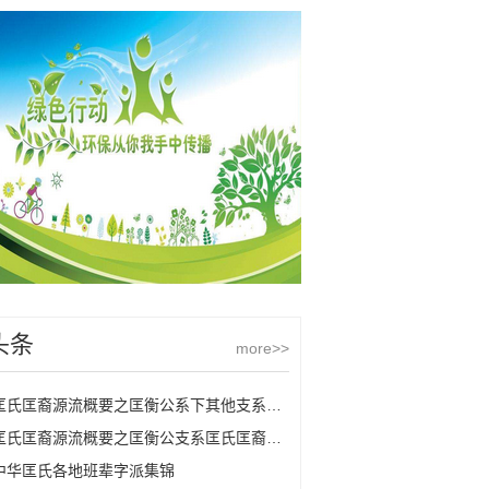
头条
more>>
匡氏匡裔源流概要之匡衡公系下其他支系匡氏
匡氏匡裔源流概要之匡衡公支系匡氏匡裔的源流
中华匡氏各地班辈字派集锦