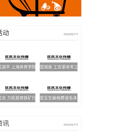
活动
more>>
匡淑平 上海体育学院竟校副校长
匡祖泉 工农革命军三十一团一营党代表、革命烈士
匡吉 力拓首席铁矿行业分析师
匡互生破格聘请毛泽东任教
资讯
more>>