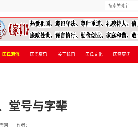
匡氏源流
匡氏资讯
关于我们
匡氏文化
匡裔康氏
、堂号与字辈
裔网
作者：