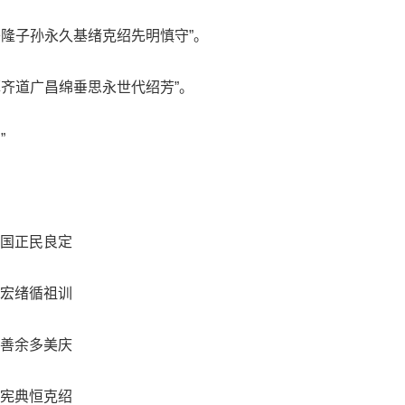
隆子孙永久基绪克绍先明慎守”。
齐道广昌绵垂思永世代绍芳”。
”
国正民良定
宏绪循祖训
善余多美庆
宪典恒克绍