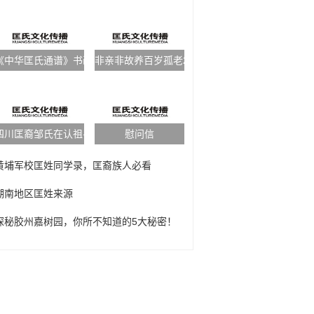
《中华匡氏通谱》书画作品征稿启事
非亲非故养百岁孤老23年
四川匡裔邹氏在认祖寻亲
慰问信
黄埔军校匡姓同学录，匡裔族人必看
湖南地区匡姓来源
探秘胶州嘉树园，你所不知道的5大秘密！