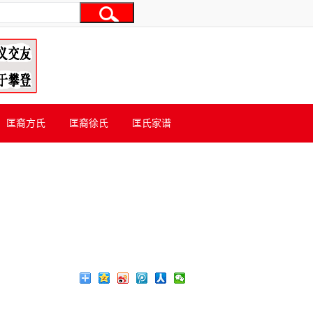
匡裔方氏
匡裔徐氏
匡氏家谱