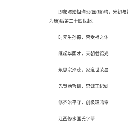
即蒙潭始祖珣公(匡(康)珣，宋初与
为康)后第二十四世起：
时元生孙德，曾受祖之佑
继起华国才，天朝载锡光
永思宗泽茂，家道世荣昌
先贤贻哲训，忠诚正纪纲
修齐治平守，创极理鸿章
江西修水匡氏字辈