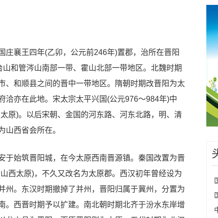
襄王四年(乙卯，公元前246年)置郡，治所在晋阳
五台山和管涔山南部一带、霍山北部一带地区。北魏时期
市、和顺县之间的晋中一带地区。隋朝时期改晋阳为太
洽亦在此地。宋太宗太平兴国(公元976～984年)中
西太原)。以后宋朝、金国的河东路、河东北路，明、清
为山西省会所在。
于始筑晋阳城，在今太原西南晋源镇。秦国改置为晋
今山西太原)，不久又改名为太原郡。西汉初年曾经设为
并州。东汉时期撤掉了并州，晋阳归属于冀州，分置为
南。西晋时期予以扩建。南北朝时期北齐于汾水东岸增