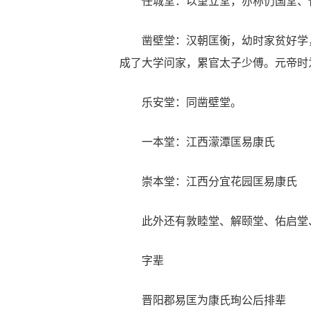
任城堂：以望立堂，亦称仍国堂、任
凿壁堂：汉朝匡衡，幼时家贫好学，
成了大学问家，累官太子少傅。元帝时
乐安堂：同凿壁堂。
一本堂：江西濛潭匡易康氏
崇本堂：江西分宜花园匡易康氏
此外还有敦睦堂、解颐堂、佑启堂、
字辈
晋阳郡易匡为康氏珣公后排辈