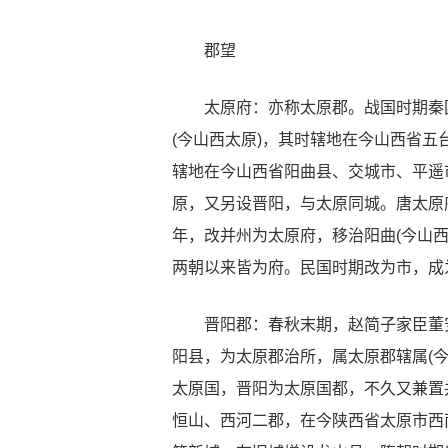
郡望
太原府：亦称太原郡。战国时期秦国庄
(今山西太原)，其时辖地在今山西省
辖地在今山西省阳曲县、交城市、平遥
原，又另设晋阳，与太原同城。唐太原府
年，改并州为太原府，移治阳曲(今山
两朝以来皆为府。民国时期改为市，成
晋阳郡：春秋末期，赵简子家臣董安
阳县，为太原郡治所，属太原郡辖属(
太原国，晋阳为太原国都，不久又兼置
恒山、西河二郡，在今陕西省太原市西