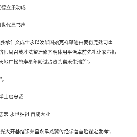
至德立乐功成
国世代显书声
胜承仁文成仕永以汝华国始克祥肇迹由姜衍尧廷司重
济师周召英才法望迁修齐明体用平治卓前先礼让家声振
天地广松鹤寿星年殿试占鳌头嘉禾生瑞莲”。
”。
学士启忠贤
宏 永世胜祖 自成大业
光大开基绪锡荣昌永承燕翼传经学善首贻谋定发祥”。