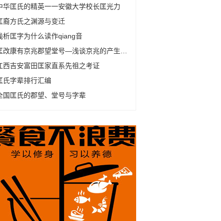
中华匡氏的精英一一安徽大学校长匡光力
匡裔方氏之渊源与变迁
浅析匡字为什么读作qiang音
匡改康有京兆郡望堂号—浅谈京兆的产生及变化
江西吉安富田匡家直系先祖之考证
匡氏字辈排行汇编
全国匡氏的郡望、堂号与字辈