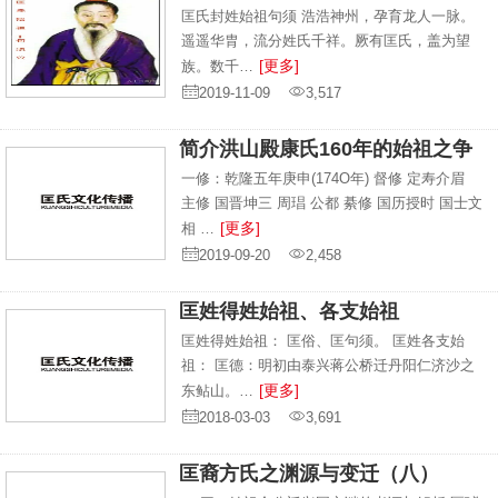
匡氏封姓始祖句须 浩浩神州，孕育龙人一脉。
遥遥华胄，流分姓氏千祥。厥有匡氏，盖为望
[更多]
族。数千…
2019-11-09
3,517
简介洪山殿康氏160年的始祖之争
一修：乾隆五年庚申(174O年) 督修 定寿介眉
主修 国晋坤三 周琩 公都 綦修 国历授时 国士文
[更多]
相 …
2019-09-20
2,458
匡姓得姓始祖、各支始祖
匡姓得姓始祖： 匡俗、匡句须。 匡姓各支始
祖： 匡德：明初由泰兴蒋公桥迁丹阳仁济沙之
[更多]
东鲇山。…
2018-03-03
3,691
匡裔方氏之渊源与变迁（八）