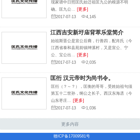
现家谱中日照匡氏始迁祖匡九公的根源不明
[更多]
确。匡九公…
2017-07-13
4,145
江西吉安新圩庙背萃乐堂简介
始祖斯晋公是宣公后裔，行善四，配肖氏（今
江西省泰和县苑前镇绅溪村，又是宣公、宁
[更多]
公、宝公出…
2017-07-13
2,035
匡衎 汉元帝时为尚书令。
匡衎（？～？），匡衡的哥哥，受姓始祖句须
第五十二世孙，纲公之长子。西汉东海丞（今
[更多]
山东枣庄…
2017-07-13
1,036
更多内容
赣ICP备17009581号