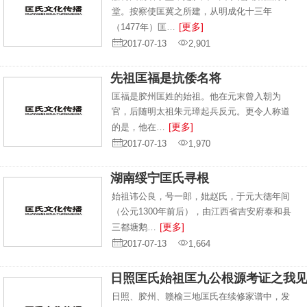
堂。按察使匡冀之所建，从明成化十三年
[更多]
（1477年）匡…
2017-07-13
2,901
先祖匡福是抗倭名将
匡福是胶州匡姓的始祖。他在元末曾入朝为
官，后随明太祖朱元璋起兵反元。更令人称道
[更多]
的是，他在…
2017-07-13
1,970
湖南绥宁匡氏寻根
始祖讳公良，号一郎，妣赵氏，于元大德年间
（公元1300年前后），由江西省吉安府泰和县
[更多]
三都塘鹅…
2017-07-13
1,664
日照匡氏始祖匡九公根源考证之我
日照、胶州、赣榆三地匡氏在续修家谱中，发