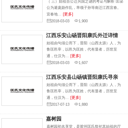
（ 三）始祖合公迁兴国之谜的考证与解析 匡珌
公为避庞勋作乱，率领子孙等南迁江西宜春。
[更多]
宜春地…
2018-03-03
1,900
江西乐安山砀晋阳康氏外迁详情
始祖由句须公而下，晋阳（山西太源）人，为
鲁匡邑宰，以邑为匡姓，代有显者，历世至
[更多]
通，仕汉为…
2018-03-03
1,607
江西乐安县山砀镇晋阳康氏寻亲
始祖由句须公而下，晋阳（山西太源）人，为
鲁匡邑宰，以邑为匡姓，代有显者，历世至
[更多]
通，仕汉为…
2017-07-13
1,880
嘉树园
嘉树园初名享堂，是胶州匡氏祭祀其始祖的厅