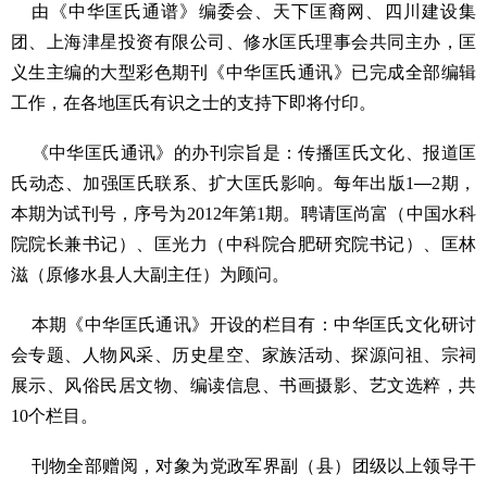
由《中华匡氏通谱》编委会、天下匡裔网、四川建设集
团、上海津星投资有限公司、修水匡氏理事会共同主办，匡
义生主编的大型彩色期刊《中华匡氏通讯》已完成全部编辑
工作，在各地匡氏有识之士的支持下即将付印。
《中华匡氏通讯》的办刊宗旨是：传播匡氏文化、报道匡
氏动态、加强匡氏联系、扩大匡氏影响。每年出版
1
—
2
期，
本期为试刊号，序号为
2012
年第
1
期。聘请匡尚富（中国水科
院院长兼书记）、匡光力（中科院合肥研究院书记）、匡林
滋（原修水县人大副主任）为顾问。
本期《中华匡氏通讯》开设的栏目有：中华匡氏文化研讨
会专题、人物风采、历史星空、家族活动、探源问祖、宗祠
展示、风俗民居文物、编读信息、书画摄影、艺文选粹，共
10
个栏目。
刊物全部赠阅，对象为党政军界副（县）团级以上领导干