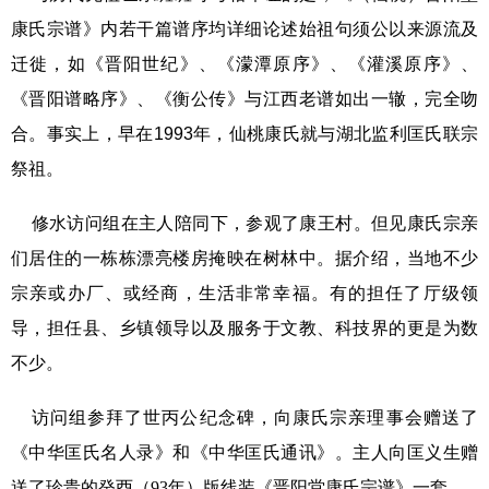
康氏宗谱》内若干篇谱序均详细论述始祖句须公以来源流及
迁徙，如《晋阳世纪》、《濛潭原序》、《灌溪原序》、
《晋阳谱略序》、《衡公传》与江西老谱如出一辙，完全吻
合。事实上，早在1993年，仙桃康氏就与湖北监利匡氏联宗
祭祖。
修水访问组在主人陪同下，参观了康王村。但见康氏宗亲
们居住的一栋栋漂亮楼房掩映在树林中。据介绍，当地不少
宗亲或办厂、或经商，生活非常幸福。有的担任了厅级领
导，担任县、乡镇领导以及服务于文教、科技界的更是为数
不少。
访问组参拜了世丙公纪念碑，向康氏宗亲理事会赠送了
《中华匡氏名人录》和《中华匡氏通讯》。主人向匡义生赠
送了珍贵的癸酉（
93
年）版线装《晋阳堂康氏宗谱》一套。