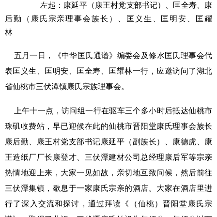
左起：康延平（康王村党支部书记）、匡全寿、康
后勤（康氏宗亲理事会族长）、匡义生、匡明安、匡耀
林
五月一日，《中华匡氏通谱》编委会及修水匡氏理事会代
表匡义生、匡明安、匡全寿、匡耀林一行，应邀访问了湖北
省仙桃市三伏潭镇康氏宗族理事会。
上午十一点，访问组一行在驱车三个多小时后抵达仙桃市
珠矶收费站，早已迎候在此的仙桃市晋阳堂康氏理事会族长
康后勤、康王村党支部书记康延平（副族长）、康德虎、康
王造纸厂厂长康登才、三伏潭建材公司总经理康后军等宗亲
热情地迎上来，大家一见如故，亲切地互致问候，然后前往
三伏潭集镇，歇息于一家康氏宗亲的酒店。大家在酒店里进
行了深入交流和探讨，通过拜读《（仙桃）晋阳堂康氏宗