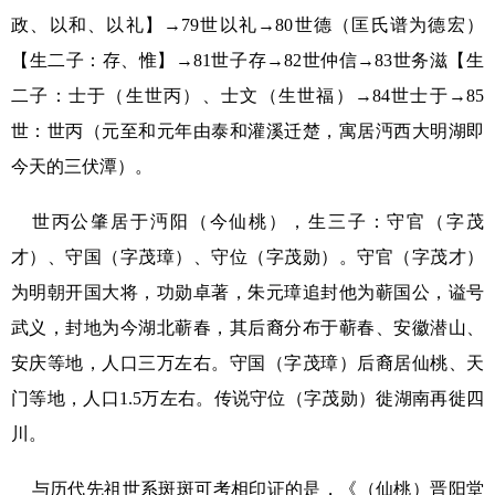
政、以和、以礼】→
79
世以礼→
80
世德（匡氏谱为德宏）
【生二子：存、惟】→
81
世子存→
82
世仲信→
83
世务滋【生
二子：士于（生世丙）、士文（生世福）→
84
世士于→
85
世：世丙（元至和元年由泰和灌溪迁楚，寓居沔西大明湖即
今天的三伏潭）。
世丙公肇居于沔阳（今仙桃），生三子：守官（字茂
才）、守国（字茂璋）、守位（字茂勋）。守官（字茂才）
为明朝开国大将，功勋卓著，朱元璋追封他为蕲国公，谥号
武义，封地为今湖北蕲春，其后裔分布于蕲春、安徽潜山、
安庆等地，人口三万左右。守国（字茂璋）后裔居仙桃、天
门等地，人口
1.5
万左右。传说守位（字茂勋）徙湖南再徙四
川。
与历代先祖世系斑斑可考相印证的是，《（仙桃）晋阳堂