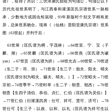
谱》，取得了共识：三伏潭康氏始祖为句须公，句须公以下
历代先祖世系明了，与江西泰和灌溪匡氏宗谱世系一脉相
承，少数地方或因虫蛀鼠咬，
93
年新版时个别文字稍有差
异，总体世系吻合。现将《（仙桃）晋阳堂康氏宗谱》世系
图（
63
世起）开列于后：
63
世筹（匡氏谱为稠，字茂林）→
64
世宣、宁、宝（子
麟、潮）→
65
世麟（匡氏谱为潾）→
66
世燕（匡氏谱为谳
yan
）→
67
世贡（匡氏谱为拱）→
68
世允吉→
69
世翚→
70
世进
（生二子：符、崇）→
71
世崇【生三子：胎夫、阳夫、晴夫
（匡氏谱分别为昭夫、赐夫、晴夫。）】→
72
世昭夫→
73
世
宗初→
74
世季平→
75
世时举（生二子：朝贵、朝杰）→
76
世
朝贵【生四子清伯、恭伯、贞仁、仁伯（匡氏谱为灵伯）】
→
77
世仁伯（衍灌溪四房：仕可、祥可、贤可、济可）→
78
世仕可【生三子：以政、以和、以礼（匡氏谱为祥可生以