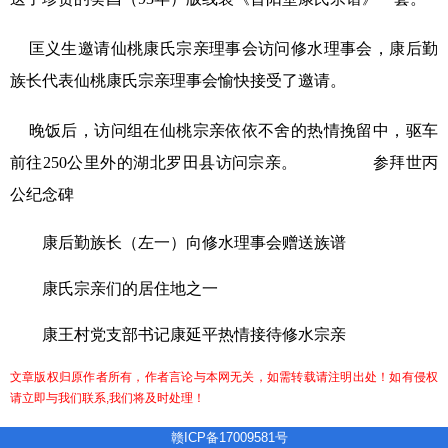
匡义生邀请仙桃康氏宗亲理事会访问修水理事会，康后勤
族长代表仙桃康氏宗亲理事会愉快接受了邀请。
晚饭后，访问组在仙桃宗亲依依不舍的热情挽留中，驱车
前往
250
公里外的湖北罗田县访问宗亲。 参拜世丙
公纪念碑
康后勤族长（左一）向修水理事会赠送族谱
康氏宗亲们的居住地之一
康王村党支部书记康延平热情接待修水宗亲
文章版权归原作者所有，作者言论与本网无关，如需转载请注明出处！如有侵权
请立即与我们联系,我们将及时处理！
赣ICP备17009581号