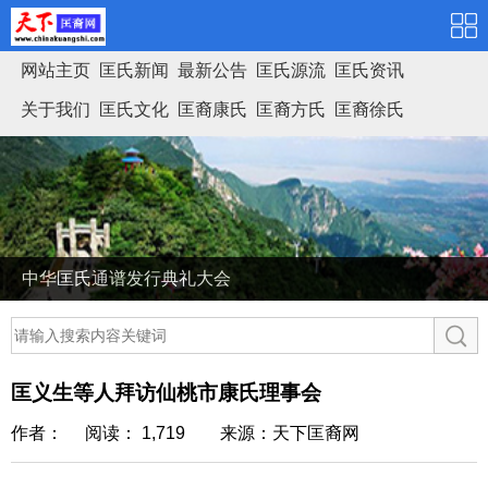
网站主页
匡氏新闻
最新公告
匡氏源流
匡氏资讯
关于我们
匡氏文化
匡裔康氏
匡裔方氏
匡裔徐氏
匡氏家谱
中华匡氏通谱发行典礼大会
匡义生等人拜访仙桃市康氏理事会
作者： 阅读： 1,719
来源：天下匡裔网