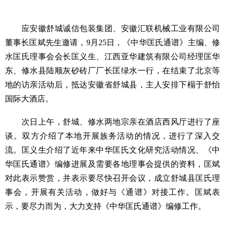
应安徽舒城诚信包装集团、安徽汇联机械工业有限公司
董事长匡斌先生邀请，
9
月
25
日，《中华匡氏通谱》主编、修
水匡氏理事会会长匡义生、江西亚华建筑有限公司经理匡华
东、修水县陆顺灰砂砖厂厂长匡绿水一行，在结束了北京等
地的访亲活动后，抵达安徽省舒城县，主人安排下榻于舒怡
国际大酒店。
次日上午，舒城、修水两地宗亲在酒店西风厅进行了座
谈。双方介绍了本地开展族务活动的情况，进行了深入交
流。匡义生介绍了近年来中华匡氏文化研究活动情况、《中
华匡氏通谱》编修进展及需要各地理事会提供的资料，匡斌
对此表示赞赏，并表示要尽快召开会议，成立舒城县匡氏理
事会，开展有关活动，做好与《通谱》对接工作。匡斌表
示，要尽力而为，大力支持《中华匡氏通谱》编修工作。