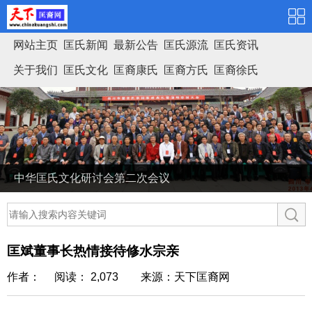
网站主页
匡氏新闻
最新公告
匡氏源流
匡氏资讯
关于我们
匡氏文化
匡裔康氏
匡裔方氏
匡裔徐氏
匡氏家谱
中华匡氏文化研讨会第二次会议
匡斌董事长热情接待修水宗亲
作者： 阅读： 2,073
来源：天下匡裔网