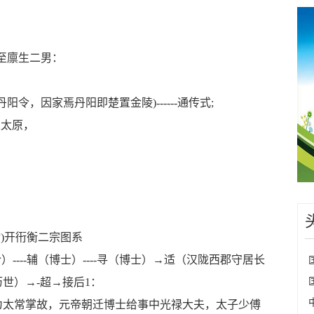
至廪生二男：
丹阳令，因家焉丹阳即楚置金陵
)------
通传式
;
家太原，
传
)
开衎衡二宗图系
令）
----
辅（博士）
----
寻（博士）→适（汉陇西郡守居长
历世）→
-
超→接后
1
：
为太常掌故，元帝朝迁博士给事中光禄大夫，太子少傅