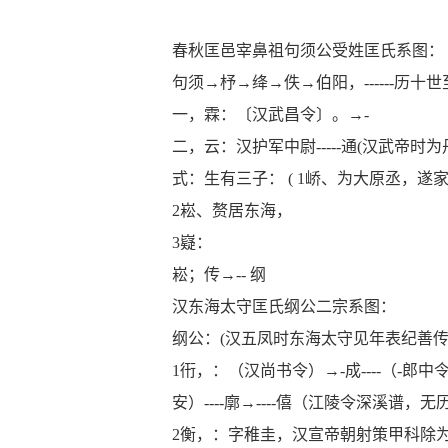
春秋匡邑宰鼻祖句须公受姓匡氏系图：
句须→杼→绛→佚→伯阳，
------
历十世
一，霖：〔汉武昌令〕。→
-
二，云：汉护军中尉
-----
通
(
汉武帝时为
式：生有三子：
( 1
峤、为大原丞，遂
2
崧、赘居东海，
3
嶷：
崧；传→
--
纲
汉东海太守匡氏纲公二宗系图：
纲公：
(
汉五凤时东海太守见年表纪善
1
衎，：（汉尚书令）→
-
成
----
（
-
郎中
安）
----
廓→
----
僖（江陵令深溪谱，无
2
衡，：字稚圭，汉宣帝朝射策甲科除