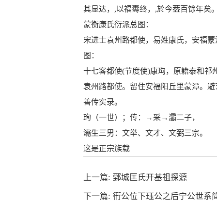
其显达，
,
以福夀终，
,
於今葢百馀年矣
蒙衡康氏衍派总图：
宋进士袁州路都使，易姓康氏，安福蒙
图：
十七客都使
(
节度使
)
康珣，原籍泰和祁
袁州路都使。留住安福阳丘里蒙潭。避
善传实录。
珣（一世）；传：→采→灞二子，
灞生三男：文举、文才、文弼三宗。
这是正宗族载
上一篇:
鄄城匡氏开基祖探源
下一篇:
衎公位下珏公之后宁公世系