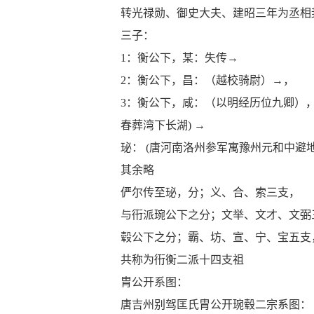
转光禄勋、御史大夫、建昭三年为丞相
三子：
1
：衡公下，某：失传→
2
：衡公下，昌：（越校骑尉）→，
3
：衡公下，咸：（以明经历位九卿）
春葬湾下长湖
)
→
珌：
(
唐河南洛州参军寓豫州元和中避
其余略
俨尔传至珌，分；义、合、索三支，
与衎派琬公下之分；文举、文才、文弼
毂公下之分；霸、坊、宣、宁、宝五支
共称为衎衡二派十四支祖
胄公开系图：
唐吉州别驾匡氏胄公开琬毂二宗系图：