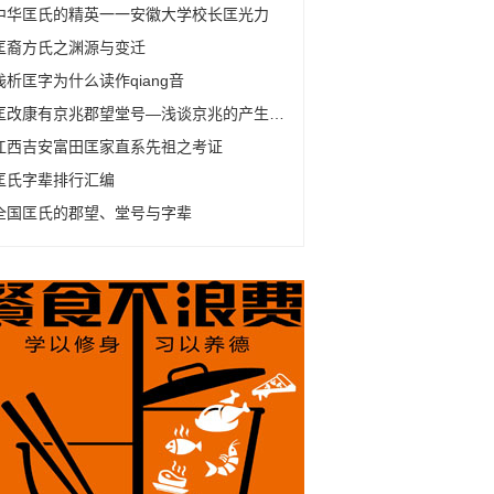
中华匡氏的精英一一安徽大学校长匡光力
匡裔方氏之渊源与变迁
浅析匡字为什么读作qiang音
匡改康有京兆郡望堂号—浅谈京兆的产生及变化
江西吉安富田匡家直系先祖之考证
匡氏字辈排行汇编
全国匡氏的郡望、堂号与字辈