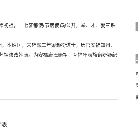
。
潭初祖，十七客都使
(
节度使
)
珣公开，举、才、弼三系
州，本姓匡，宋雍熙二年梁灏榜进士，历官安福知州、
艺祖讳改姓康。为安福康氏始祖，互祥年表族谱辨疑纪
简表