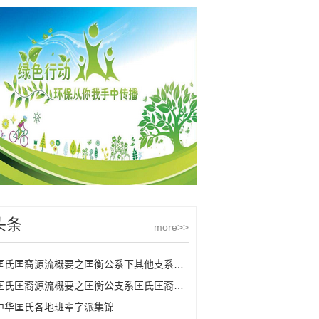
头条
more>>
匡氏匡裔源流概要之匡衡公系下其他支系匡氏
匡氏匡裔源流概要之匡衡公支系匡氏匡裔的源流
中华匡氏各地班辈字派集锦