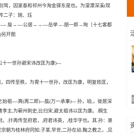
别驾，因家泰和祁州今淘金驿东是也。为濛潭深溪
(
现
传二子：琬、珏
→
----
垕→
----
公居→→
----
岳举→
-
朋一郎→珣〔十七客都
)
另开图
公十一世孙避宋讳改匡为康
)---
祖，四传至秩，为胄十一世孙，改匡为康，明复姓匡，
之始祖
----
爽
(
再二郎
)---
肱
(
万一承事
)---
孙，垍
,
，徙居深
唐李主
,
为蕲州刺史
,
比归宋
,
避太祖讳以匡为康。
.
稠生
尉。
.
抃再传至府君，
,
府君讳英，
,
桂华字也。其
.
孙：景
度宗朝为桂林府同知
.
子某
,
早世
,
二孙在幼
,
鞠之教之，
,
见