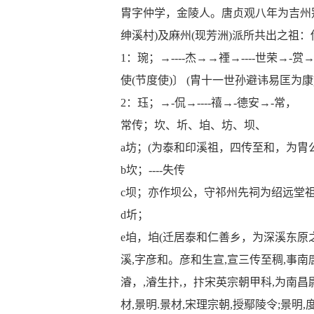
胄字仲学，金陵人。唐贞观八年为吉州
绅溪村
)
及麻州
(
现芳洲
)
派所共出之祖：
1
：琬；→
----
杰→→禋→
----
世荣→
-
赏
使
(
节度使
)
〕
(
胄十一世孙避讳易匡为康
2
：珏；→
-
侃→
----
禧→
-
德安→
-
常，
常传；坎、圻、垍、坊、坝、
a
坊；
(
为泰和印溪祖，四传至和，为胄
b
坎；
----
失传
c
坝；亦作坝公，守祁州先祠为绍远堂
d
圻；
e
垍，垍
(
迁居泰和仁善乡，为深溪东原
溪
,
字彦和。彦和生宣
,
宣三传至稠
,
事南
濬，
,
濬生抃
,
，抃宋英宗朝甲科
,
为南昌
材
,
景明
.
景材
,
宋理宗朝
,
授鄢陵令
;
景明
,