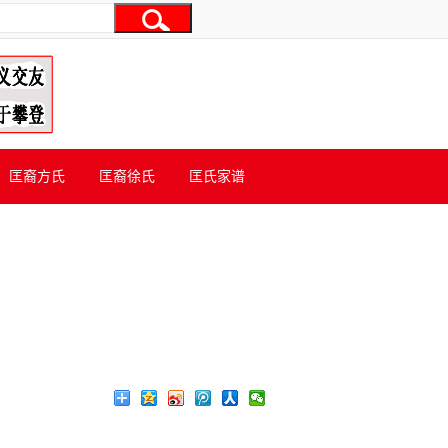
匡裔方氏
匡裔徐氏
匡氏家谱