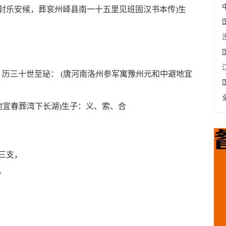
封乐安候，葬衮州峄县南一十五里见班固汉书本传
)
生
，历三十世至珌：
(
唐河南洛州参军寓豫州元和中避地宜
地宜春葬湾下长湖
)
生子：义、索、合
三支，
，