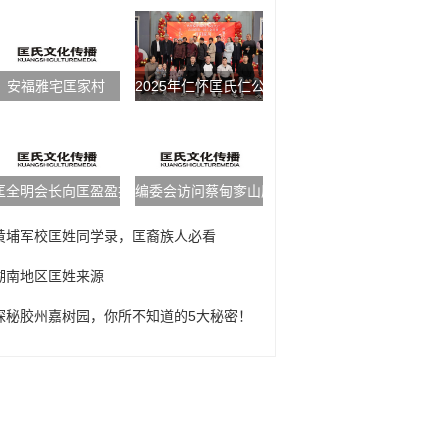
安福雅宅匡家村
2025年仁怀匡氏仁公后裔新春年会
匡全明会长向匡盈盈捐款1万元
编委会访问蔡甸奓山康氏宗亲
黄埔军校匡姓同学录，匡裔族人必看
湖南地区匡姓来源
探秘胶州嘉树园，你所不知道的5大秘密！