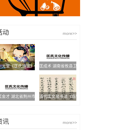
活动
more>>
引光堂《匡氏族谱》中的匡衡传略
匡成术 湖南省攸县卫生局局长
匡金才 湖北省荆州市金慧家电贸易有限公司总经理
清代匡文昱书法《临钟繇墓田丙舍帖》
资讯
more>>