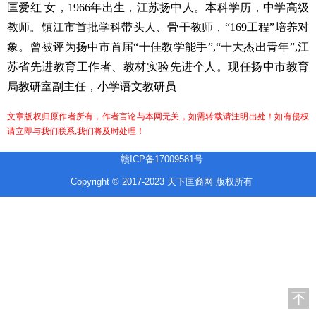
匡爱红
女，
1966
年出生，江苏扬中人。本科学历，中学高级
教师。镇江市首批学科带头人、骨干教师，
“169
工程
”
培养对
象。曾被评为扬中市首届
“
十佳教学能手
”,“
十大杰出青年
”,
江
苏省先进教育工作者、教材实验先进个人。现任扬中市教育
局教研室副主任，小学语文教研员
文章版权归原作者所有，作者言论与本网无关，如需转载请注明出处！如有侵权
请立即与我们联系,我们将及时处理！
赣ICP备17009581号
Copyright © 2017-2023 天下匡裔网 版权所有