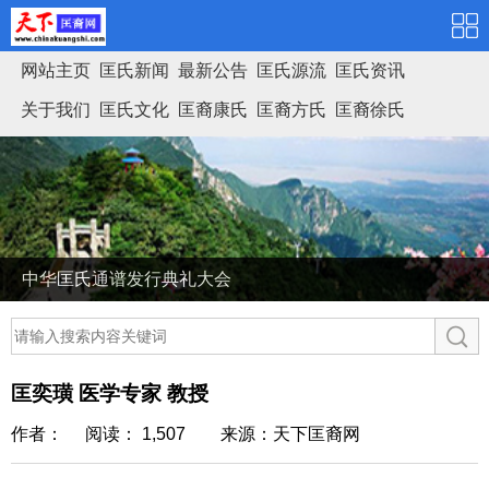
网站主页
匡氏新闻
最新公告
匡氏源流
匡氏资讯
关于我们
匡氏文化
匡裔康氏
匡裔方氏
匡裔徐氏
匡氏家谱
中华匡氏通谱发行典礼大会
匡奕璜 医学专家 教授
作者： 阅读： 1,507
来源：天下匡裔网