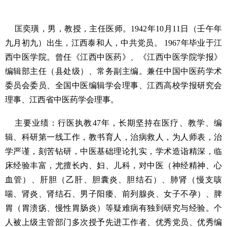
匡奕璜，男，教授，主任医师。
1942
年
10
月
11
日（壬午年
九月初九）出生，江西泰和人，中共党员。
1967
年毕业于江
西中医学院。曾任《江西中医药》、《江西中医学院学报》
编辑部主任（县处级）、常务副主编。兼任中国中医药学术
委员会委员、全国中医编辑学会理事、江西高校学报研究会
理事、江西省中医药学会理事。
主要业绩：行医执教
47
年，长期坚持在医疗、教学、编
辑、科研第一线工作，教书育人，治病救人，为人师表，治
学严谨，刻苦钻研，中医基础理论扎实，学术造诣精深，临
床经验丰富，尤擅长内、妇、儿科，对中医（神经精神、心
血管）、肝胆（乙肝、胆囊炎、胆结石）、肺肾（慢支咳
喘、肾炎、肾结石、男子阳痿、前列腺炎、女子不孕）、脾
胃（胃溃疡、慢性胃肠炎）等疑难病有独到研究与经验。个
人被上级主管部门多次授予先进工作者、优秀党员、优秀编