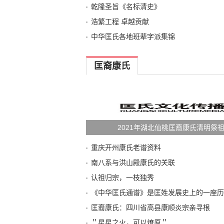
乾隆圣旨《名标清史》
浩繁工程 卓越贡献
中华匡氏各地班辈字派集锦
匡裔康氏
2021年湖北仙桃匡裔康氏清明祭
重庆开州康氏老谱资料
南八系与洪山殿康氏的关联
认祖归宗，一枝独秀
《中华匡氏通谱》是匡姓发展史上的一座历
匡裔康氏：四川省高县康顺炎宗亲寻根
＂星星之火，可以燎原＂