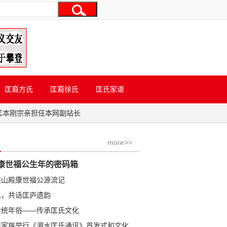
匡裔方氏
匡裔徐氏
匡氏家谱
匡本刚宗亲担任本网副站长
more>>
康世福公生年的密码箱
洪山殿康世福公源流记
水，共话匡庐遗韵
传统年俗——传承匡氏文化
学金公裔家族举行《湄水匡氏通讯》首发式和文化研讨会