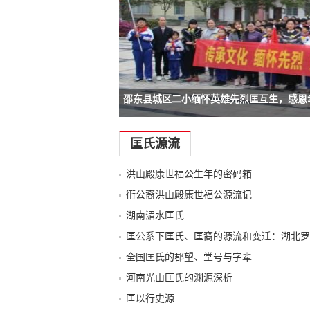
邵东县城区二小缅怀英雄先烈匡互生，感恩
-->
-->
-->
-->
匡氏源流
洪山殿康世福公生年的密码箱
衎公裔洪山殿康世福公源流记
湖南湄水匡氏
匡公系下匡氏、匡裔的源流和变迁：湖北罗
全国匡氏的郡望、堂号与字辈
河南光山匡氏的渊源深析
匡以行史源