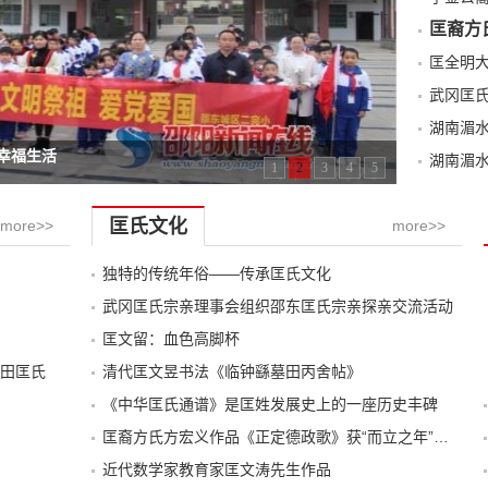
匡裔方
武冈匡
湖南湄
幸福生活
湖南湄
1
2
3
4
5
匡氏文化
more>>
more>>
独特的传统年俗——传承匡氏文化
武冈匡氏宗亲理事会组织邵东匡氏宗亲探亲交流活动
匡文留：血色高脚杯
田匡氏
清代匡文昱书法《临钟繇墓田丙舍帖》
《中华匡氏通谱》是匡姓发展史上的一座历史丰碑
匡裔方氏方宏义作品《正定德政歌》获“而立之年”诗歌大赛第一名
近代数学家教育家匡文涛先生作品