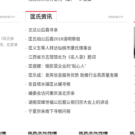
匡氏资讯
more>>
more>>
文达公后裔寻亲
记载
匡氏垍公后裔2018清明祭祖
《匡氏族
须，在家谱
匡义生等人拜访仙桃市康氏理事会
江西省方志馆馆长为《名人录》题词
匡提娜：做民营企业的“贴心人”
匡乐成：发挥信息服务优势 助推行业高质量发展
安县塔水镇匡从耀寻根
编委会访问重庆渝北宗亲
湖南双峰世福公后裔认祖归宗大会上的讲话
宁夏宗亲南下寻根问祖