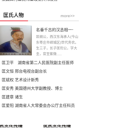
匡氏人物
more>>
名垂千古的汉丞相一一匡衡公
匡纲公，西汉东海承人(今山
东枣庄市峄城区)世代务农。
生三子，长子匡衎公，字大
圭，官至紫微......
匡卫平 湖南省第二人民医院副主任医师
匡文恒 邢台电视台副台长
匡斌权 艺术设计新秀
匡安秀 美国德州大学副教授、博士
匡建章 诸生
匡爱阳 湖南省人大常委会办公厅主任科员