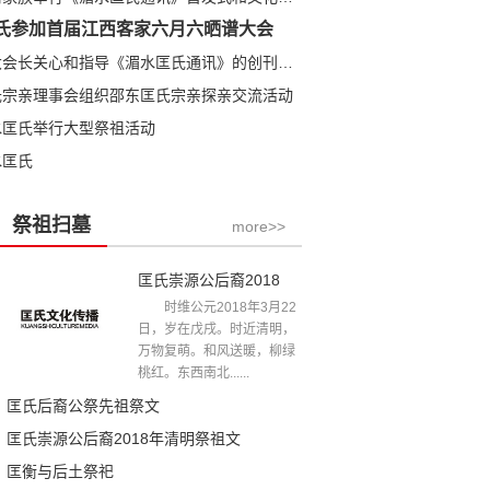
氏参加首届江西客家六月六晒谱大会
匡全明大会长关心和指导《湄水匡氏通讯》的创刊发行
氏宗亲理事会组织邵东匡氏宗亲探亲交流活动
水匡氏举行大型祭祖活动
水匡氏
祭祖扫墓
more>>
匡氏崇源公后裔2018年清明祭祖文
时维公元2018年3月22
日，岁在戊戌。时近清明，
万物复萌。和风送暖，柳绿
桃红。东西南北......
匡氏后裔公祭先祖祭文
匡氏崇源公后裔2018年清明祭祖文
匡衡与后土祭祀