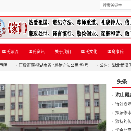
匡氏源流
匡氏资讯
关于我们
匡氏文化
匡裔康氏
声明
·
匡敬群获得湖南省 “最美守法公民”称号
·
公告：湖北武汉
头条
洪山殿
衎公裔
探源修
独特的