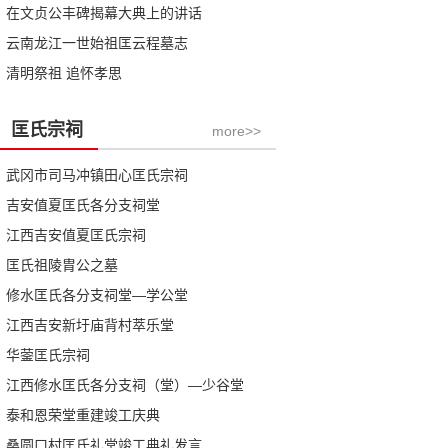
在文贞公丰碑揭幕大典上的讲话
云南龙江一世始祖匡云程墓志
清明祭祖 追怀孝思
匡氏宗祠
more>>
武冈市司马冲镇田心匡氏宗祠
吉安值夏匡氏各分支祠堂
江西吉安值夏匡氏宗祠
匡氏祖陵胄公之墓
修水匡氏各分支祠堂—学公堂
江西吉安新圩庙背村萃乐堂
华蓥匡氏宗祠
江西修水匡氏各分支祠（堂）—少谷堂
泰和恩荣堂重建竣工庆典
桑圆口村匡氏礼堂竣工典礼发言