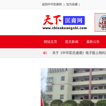
返回中华匡裔网
|
加为收藏
|
网站主页
匡氏新闻
最新公告
·
关于《中华匡氏通谱》电子版上网的