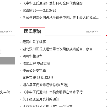
《中华匡氏通谱》发行典礼全体代表合影
家谱简记——匡氏族记
匡家建的嘉树园占地千亩是中国历史上最大的私家园林
匡氏家谱
more>>
more>>
簸箕山采丁轶事
湖北汉川匡氏庆远堂第七次续修族谱前言、序言
四川华蓥派辈
祖
浩繁工程 卓越贡献
仲荣公分支字辈
匡氏宗谱 16卷,首2卷
湘六县匡氏五修通谱总序(节选)
史丰碑
《中华匡氏通谱》审稿会明春在修水举行
关于报送图片资料的通知
江西修水各分支祠（堂）—少波堂