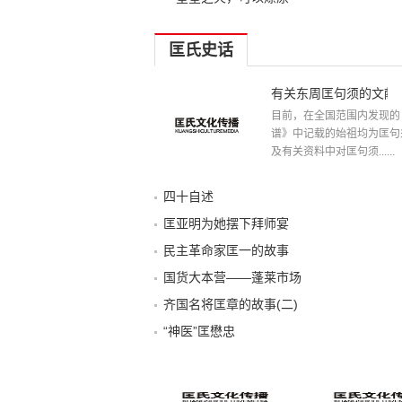
匡氏史话
有关东周匡句须的文献
目前，在全国范围内发现的
谱》中记载的始祖均为匡句
及有关资料中对匡句须......
四十自述
匡亚明为她摆下拜师宴
民主革命家匡一的故事
国货大本营——蓬莱市场
齐国名将匡章的故事(二)
“神医”匡懋忠