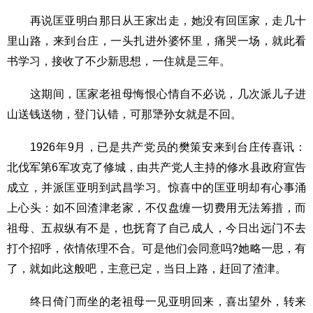
再说匡亚明白那日从王家出走，她没有回匡家，走几十
里山路，来到台庄，一头扎进外婆怀里，痛哭一场，就此看
书学习，接收了不少新思想，一住就是三年。
这期间，匡家老祖母悔恨心情自不必说，几次派儿子进
山送钱送物，登门认错，可那犟孙女就是不回。
1926年9月，已是共产党员的樊策安来到台庄传喜讯：
北伐军第6军攻克了修城，由共产党人主持的修水县政府宣告
成立，并派匡亚明到武昌学习。惊喜中的匡亚明却有心事涌
上心头：如不回渣津老家，不仅盘缠一切费用无法筹措，而
祖母、五叔纵有不是，也抚育了自己成人，今日出远门不去
打个招呼，依情依理不合。可是他们会同意吗?她略一思，有
了，就如此这般吧，主意已定，当日上路，赶回了渣津。
终日倚门而坐的老祖母一见亚明回来，喜出望外，转来