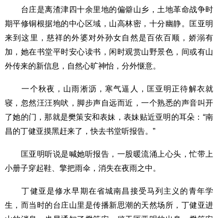
台庄是离渣津四十余里地的偏僻山乡，土地革命战争时
期平修铜根据地的中心区域，山高林密，十分幽静。匡亚明
来到这里，慈祥的外婆对外孙女自然是百依百顺，娇溺有
加，她在书堂平时安心读书，闲时观赏山野景色，间或有山
外传来的新信息，自然心旷神怡，分外惬意。
一个秋夜，山雨淅沥，寒气逼人，匡亚明正待解衣就
寝，忽然汪汪狗吠，脚步声自远而近，一个熟悉的声音叫开
了她的门，那就是樊策安和表妹，表妹贴近亚明的耳朵：“南
昌的丁健亚摸黑赶来了，快去书堂听报告。”
匡亚明听说是喊她听报告，一股暖流涌上心头，忙带上
小册子穿起鞋、擎把雨伞，消失在夜雨之中。
丁健亚是修水早期在省城南昌接受马列主义的青年学
生，而当时的台庄山里是传播新思潮的天然场所，丁健亚进