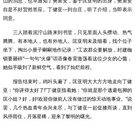
山的消息，也早通知了樊策安，鉴于匡亚明的出身，樊策安
自是不好贸然答应。丁健亚—到台庄，听了介绍，当即表示
同意。
三人踏着泥泞山路来到书堂，只见里面人头攒动、热气
腾腾。有本地人，也有外地人。匡亚明未及细看，找个位子
坐下，掏出小册子唰唰地作记录：“工农群众要解放，封建枷
锁要砸碎”一句句“火爆”话语像春雷激荡着这位少女的心髓，
她似乎吸到了新鲜空气，看到了灿烂前程。
报告结束时，鸡叫头遍了，匡亚明大大方方地走向丁健
亚：“你讲得太好了!”丁健亚指着她：“你就是那个逃避包脚的
匡小姐？好，好!欢迎你做前人没有做过的惊天动地事业。”说
罢，几个热血青年余兴未尽，与丁健亚一起促膝而谈，直到
风停雨住，月落星稀，迎来了黎明的曙光。