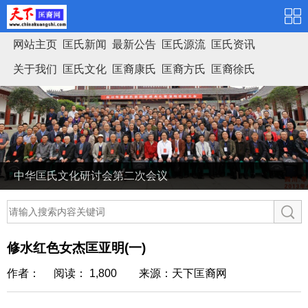
网站主页
匡氏新闻
最新公告
匡氏源流
匡氏资讯
关于我们
匡氏文化
匡裔康氏
匡裔方氏
匡裔徐氏
匡氏家谱
中华匡氏文化研讨会第二次会议
修水红色女杰匡亚明(一)
作者： 阅读： 1,800
来源：天下匡裔网