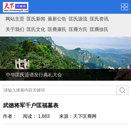
网站主页
匡氏新闻
最新公告
匡氏源流
匡氏资讯
关于我们
匡氏文化
匡裔康氏
匡裔方氏
匡裔徐氏
匡氏家谱
中华匡氏通谱发行典礼大会
武徳将军千户匡福墓表
作者： 阅读： 1,683
来源：天下匡裔网