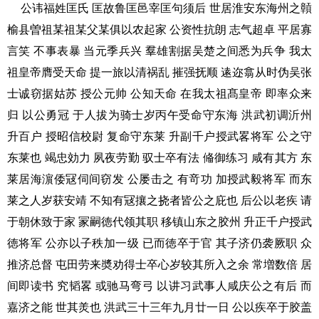
公讳福姓匡氏 匡故鲁匡邑宰匡句须后 世居淮安东海州之贑
榆县曽祖某祖某父某俱以农起家 公资性抗朗 志气超卓 平居寡
言笑 不事表暴 当元季兵兴 羣雄割据吴楚之间悉为兵争 我太
祖皇帝膺受天命 提一旅以清祸乱 摧强抚顺 逺迩翕从时伪吴张
士诚窃据姑苏 授公元帅 公知天命 在我太祖髙皇帝 即率众来
归 以公勇冠 于人拔为骑士岁丙午受命守东海 洪武初调沂州
升百户 授昭信校尉 复命守东莱 升副千户授武畧将军 公之守
东莱也 竭忠効力 夙夜劳勤 驭士卒有法 偹御练习 咸有其方 东
莱居海濵倭冦伺间窃发 公屡击之 有竒功 加授武毅将军 而东
莱之人岁获安靖 不知有冦攘之挠者皆公之庇也 后公以老疾 请
于朝休致于家 冡嗣徳代领其职 移镇山东之胶州 升正千户授武
徳将军 公亦以子秩加一级 已而徳卒于官 其子济仍袭厥职 众
推济总督 屯田劳来奬劝得士卒心岁较其所入之余 常増数倍 居
间即读书 究韬畧 或驰马弯弓 以讲习武事人咸庆公之有后 而
嘉济之能 世其羙也 洪武三十三年九月廿一日 公以疾卒于胶盖