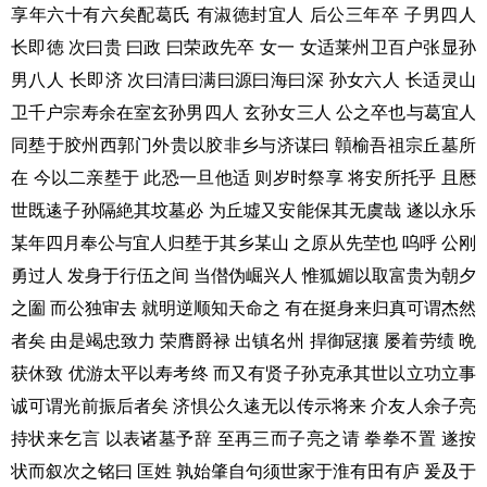
享年六十有六矣配葛氏 有淑徳封宜人 后公三年卒 子男四人
长即徳 次曰贵 曰政 曰荣政先卒 女一 女适莱州卫百户张显孙
男八人 长即济 次曰清曰满曰源曰海曰深 孙女六人 长适灵山
卫千户宗寿余在室玄孙男四人 玄孙女三人 公之卒也与葛宜人
同塟于胶州西郭门外贵以胶非乡与济谋曰 贑榆吾祖宗丘墓所
在 今以二亲塟于 此恐一旦他适 则岁时祭享 将安所托乎 且厯
世既逺子孙隔絶其坟墓必 为丘墟又安能保其无虞哉 遂以永乐
某年四月奉公与宜人归塟于其乡某山 之原从先茔也 呜呼 公刚
勇过人 发身于行伍之间 当僣伪崛兴人 惟狐媚以取富贵为朝夕
之圗 而公独审去 就明逆顺知天命之 有在挺身来归真可谓杰然
者矣 由是竭忠致力 荣膺爵禄 出镇名州 捍御冦攘 屡着劳绩 晩
获休致 优游太平以寿考终 而又有贤子孙克承其世以立功立事
诚可谓光前振后者矣 济惧公久逺无以传示将来 介友人余子亮
持状来乞言 以表诸墓予辞 至再三而子亮之请 拳拳不置 遂按
状而叙次之铭曰 匡姓 孰始肇自句须世家于淮有田有庐 爰及于