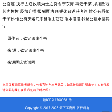
公奋迹 戎行去逆效顺为士之良命守东海 再迁于莱 捍攘敌冦
其声恢恢 屡加升擢 报酬厥功 晩赐休致遂获考终 惟公有爵传
于子孙 惟公有庆逺庇来昆淮山苍苍 淮水澄澄 我铭公墓永世其
宁
原作者：钦定四库全书
来 源：钦定四库全书
来源匡氏族谱网
文章版权归原作者所有，作者言论与本网无关，如需转载请注明出处！如有侵权
请立即与我们联系,我们将及时处理！
赣ICP备17009581号
Copyright © 2017-2023 天下匡裔网 版权所有