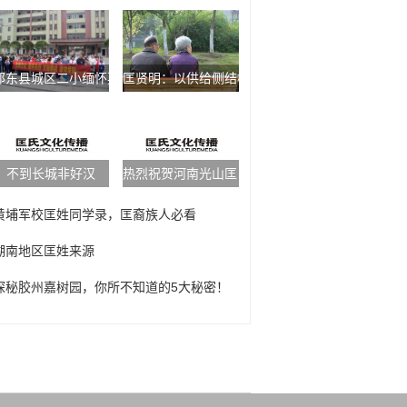
邵东县城区二小缅怀英雄先烈匡互生，感恩幸福生活
匡贤明：以供给侧结构性改革的办法稳需求
不到长城非好汉
热烈祝贺河南光山匡氏宗谱隆重发行
黄埔军校匡姓同学录，匡裔族人必看
湖南地区匡姓来源
探秘胶州嘉树园，你所不知道的5大秘密！