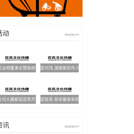
活动
more>>
匡全明董事长赞助修水匡氏宗祠配套建设工程一万元
匡代玮 湖南衡阳市人大常委会办公室主任
分司大藏都监匡隽开凿《祖堂集》
匡胜雨 原安徽省阜阳军分区司令员
资讯
more>>