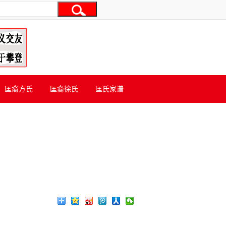
匡裔方氏
匡裔徐氏
匡氏家谱