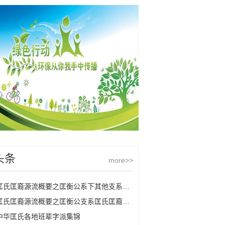
头条
more>>
匡氏匡裔源流概要之匡衡公系下其他支系匡氏
匡氏匡裔源流概要之匡衡公支系匡氏匡裔的源流
中华匡氏各地班辈字派集锦