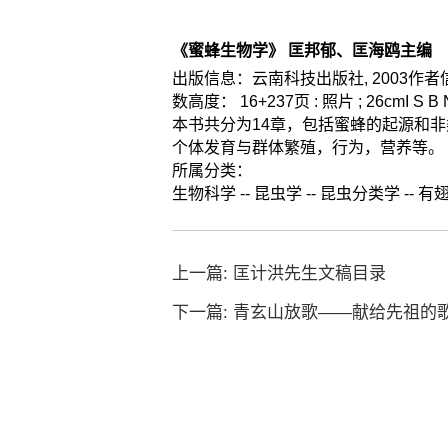
《蜜蜂生物学》
匡邦郁、匡海鸥主编
出版信息：云南科技出版社
, 2003作者
数高度： 16+237页 : 照片
; 26cmI S B
本书共分为14章，包括蜜蜂的起源和
个体发育与群体繁殖，行为，营养等。
所属分类：
生物科学
--
昆虫学
--
昆虫分类学
--
有
上一篇:
匡计洪先生文稿目录
下一篇:
青玄山放歌——献给先祖的