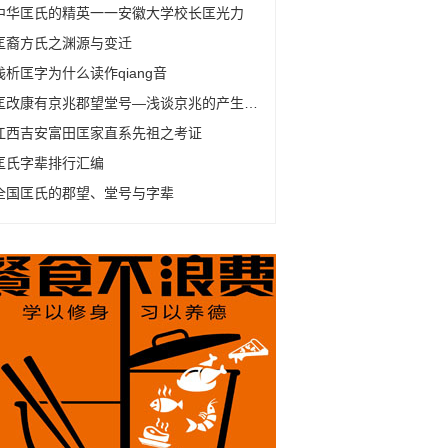
中华匡氏的精英一一安徽大学校长匡光力
匡裔方氏之渊源与变迁
浅析匡字为什么读作qiang音
匡改康有京兆郡望堂号—浅谈京兆的产生及变化
江西吉安富田匡家直系先祖之考证
匡氏字辈排行汇编
全国匡氏的郡望、堂号与字辈