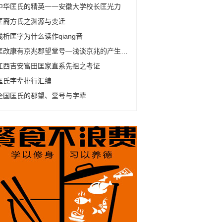
中华匡氏的精英一一安徽大学校长匡光力
匡裔方氏之渊源与变迁
浅析匡字为什么读作qiang音
匡改康有京兆郡望堂号—浅谈京兆的产生及变化
江西吉安富田匡家直系先祖之考证
匡氏字辈排行汇编
全国匡氏的郡望、堂号与字辈