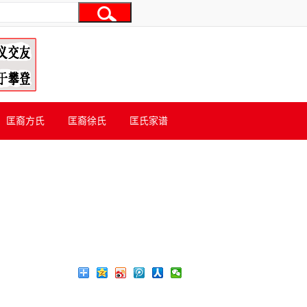
匡裔方氏
匡裔徐氏
匡氏家谱