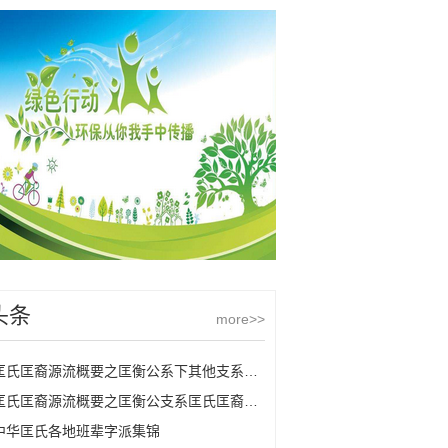
头条
more>>
匡氏匡裔源流概要之匡衡公系下其他支系匡氏
匡氏匡裔源流概要之匡衡公支系匡氏匡裔的源流
中华匡氏各地班辈字派集锦