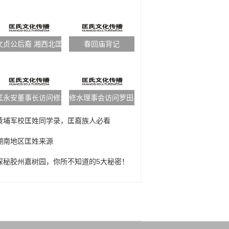
文贞公后裔 湘西北匡氏祭祖活动
春回庙背记
匡永安董事长访问修水匡氏理事会
修水理事会访问罗田县宗亲
黄埔军校匡姓同学录，匡裔族人必看
湖南地区匡姓来源
探秘胶州嘉树园，你所不知道的5大秘密！