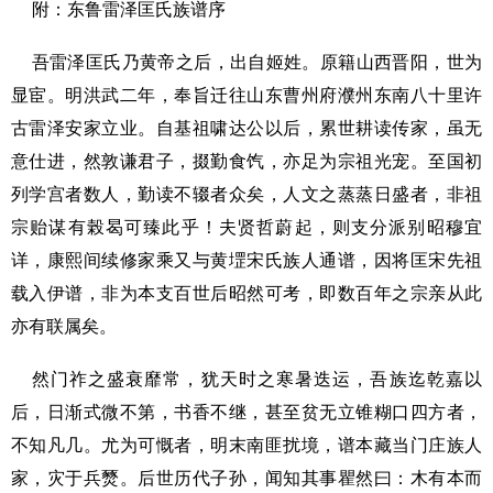
附：东鲁雷泽匡氏族谱序
吾雷泽匡氏乃黄帝之后，出自姬姓。原籍山西晋阳，世为
显宦。明洪武二年，奉旨迁往山东曹州府濮州东南八十里许
古雷泽安家立业。自基祖啸达公以后，累世耕读传家，虽无
意仕进，然敦谦君子，掇勤食饩，亦足为宗祖光宠。至国初
列学宫者数人，勤读不辍者众矣，人文之蒸蒸日盛者，非祖
宗贻谋有榖曷可臻此乎！夫贤哲蔚起，则支分派别昭穆宜
详，康熙间续修家乘又与黄堽宋氏族人通谱，因将匡宋先祖
载入伊谱，非为本支百世后昭然可考，即数百年之宗亲从此
亦有联属矣。
然门祚之盛衰靡常，犹天时之寒暑迭运，吾族迄乾嘉以
后，日渐式微不第，书香不继，甚至贫无立锥糊口四方者，
不知凡几。尤为可慨者，明末南匪扰境，谱本藏当门庄族人
家，灾于兵燹。后世历代子孙，闻知其事瞿然曰：木有本而