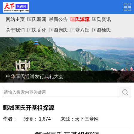
网站主页
匡氏新闻
最新公告
匡氏源流
匡氏资讯
关于我们
匡氏文化
匡裔康氏
匡裔方氏
匡裔徐氏
匡氏家谱
中华匡氏通谱发行典礼大会
鄄城匡氏开基祖探源
作者： 阅读： 1,674
来源：天下匡裔网