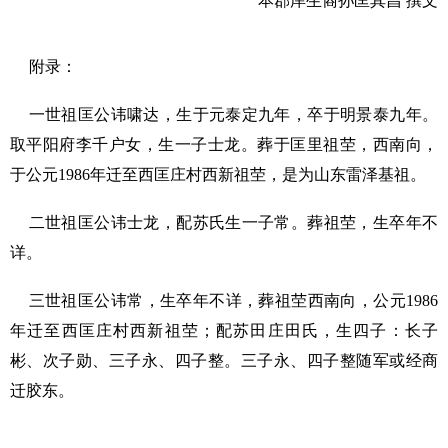
本郡庠生裔孙匡其昌 撰文
附录：
一世祖匡公讳啸达，生于元泰定九年，卒于明景泰九年。
取平阳府李千户女，生一子士龙。葬于匡里祖茔，西南向，
于公元1986年迁至西匡庄村西新祖茔，是为山东雷泽基祖。
二世祖匡公讳士龙，配苏氏生一子常。葬祖茔，生卒年不
详。
三世祖匡公讳常，生卒年不详，葬祖茔西南向，公元1986
年迁至西匡庄村西新祖茔；配苏田庄田氏，生四子：长子
彬、次子勋、三子永、四子整。三子永、四子整随军或经商
迁胶东。