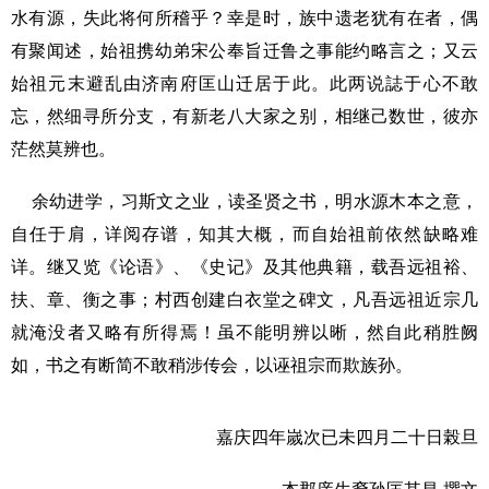
水有源，失此将何所稽乎？幸是时，族中遗老犹有在者，偶
有聚闻述，始祖携幼弟宋公奉旨迁鲁之事能约略言之；又云
始祖元末避乱由济南府匡山迁居于此。此两说誌于心不敢
忘，然细寻所分支，有新老八大家之别，相继己数世，彼亦
茫然莫辨也。
余幼进学，习斯文之业，读圣贤之书，明水源木本之意，
自任于肩，详阅存谱，知其大概，而自始祖前依然缺略难
详。继又览《论语》、《史记》及其他典籍，载吾远祖裕、
扶、章、衡之事；村西创建白衣堂之碑文，凡吾远祖近宗几
就淹没者又略有所得焉！虽不能明辨以晰，然自此稍胜阙
如，书之有断简不敢稍涉传会，以诬祖宗而欺族孙。
嘉庆四年嵗次已未四月二十日榖旦