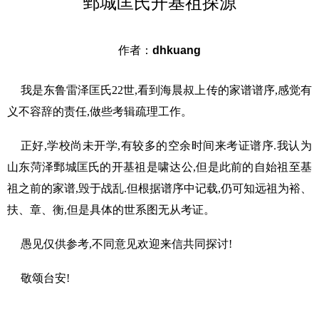
鄄城匡氏开基祖探源
作者：
dhkuang
我是东鲁雷泽匡氏22世,看到海晨叔上传的家谱谱序,感觉有
义不容辞的责任,做些考辑疏理工作。
正好,学校尚未开学,有较多的空余时间来考证谱序.我认为
山东菏泽鄄城匡氏的开基祖是啸达公,但是此前的自始祖至基
祖之前的家谱,毁于战乱.但根据谱序中记载,仍可知远祖为裕、
扶、章、衡,但是具体的世系图无从考证。
愚见仅供参考,不同意见欢迎来信共同探讨!
敬颂台安!