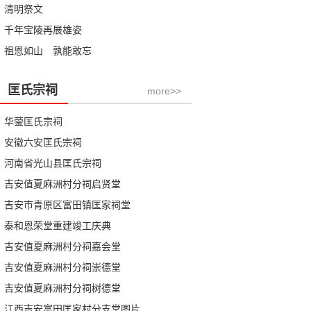
清明祭文
千年宝陵再展雄姿
祖恩如山 孰能敢忘
匡氏宗祠
more>>
华蓥匡氏宗祠
安徽六安匡氏宗祠
河南省光山县匡氏宗祠
吉安值夏麻洲村分祠启贤堂
吉安市青原区富田镇匡家祠堂
泰和恩荣堂重建竣工庆典
吉安值夏麻洲村分祠嘉会堂
吉安值夏麻洲村分祠崇德堂
吉安值夏麻洲村分祠树德堂
江西吉安富田匡家村分支堂图片