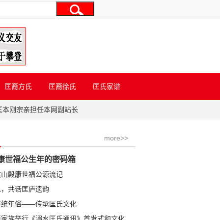
匡裔方氏
匡裔徐氏
匡氏家谱
匡本刚宗亲担任本网副站长
more>>
康世福公生年的密码箱
洪山殿康世福公源流记
水，共话匡庐遗韵
传统年俗——传承匡氏文化
学金公裔家族举行《湄水匡氏通讯》首发式和文化研讨会