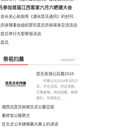
氏参加首届江西客家六月六晒谱大会
匡全明大会长关心和指导《湄水匡氏通讯》的创刊发行
氏宗亲理事会组织邵东匡氏宗亲探亲交流活动
水匡氏举行大型祭祖活动
水匡氏
祭祖扫墓
more>>
匡氏崇源公后裔2018年清明祭祖文
时维公元2018年3月22
日，岁在戊戌。时近清明，
万物复萌。和风送暖，柳绿
桃红。东西南北......
湘西北匡氏始祖文贞公墓志铭
重修宝公陵祭文
在文贞公丰碑揭幕大典上的讲话