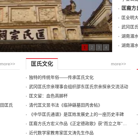
匡裔方
武冈匡
湖南湄
湖南湄
1
2
3
4
匡氏文化
more>>
more>>
独特的传统年俗——传承匡氏文化
武冈匡氏宗亲理事会组织邵东匡氏宗亲探亲交流活动
匡文留：血色高脚杯
田匡氏
清代匡文昱书法《临钟繇墓田丙舍帖》
《中华匡氏通谱》是匡姓发展史上的一座历史丰碑
匡裔方氏方宏义作品《正定德政歌》获“而立之年”诗歌大赛第一名
近代数学家教育家匡文涛先生作品