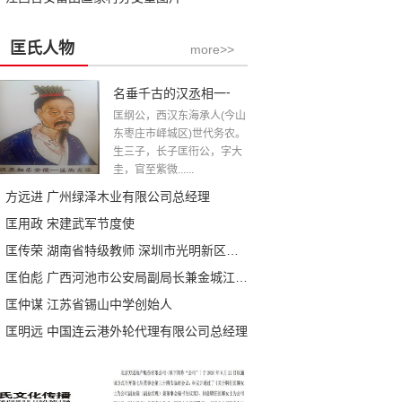
匡氏人物
more>>
名垂千古的汉丞相一一匡衡公
匡纲公，西汉东海承人(今山
东枣庄市峄城区)世代务农。
生三子，长子匡衎公，字大
圭，官至紫微......
方远进 广州绿泽木业有限公司总经理
匡用政 宋建武军节度使
匡传荣 湖南省特级教师 深圳市光明新区高级中学教学处主任
匡伯彪 广西河池市公安局副局长兼金城江分局 局长
匡仲谋 江苏省锡山中学创始人
匡明远 中国连云港外轮代理有限公司总经理