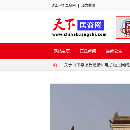
返回中华匡裔网
|
加为收藏
|
网站主页
匡氏新闻
最新公告
·
关于《中华匡氏通谱》电子版上网的