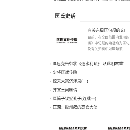
匡氏史话
有关东周匡句须的文献
目前，在全国范围内发现的
谱》中记载的始祖均为匡句
及有关资料中对匡句须......
匡思尧告御状《通水利疏》 从此明君重“三农”
少将匡斌传略
惊天大案沉浮录(一)
齐宣王问匡倩
匡简子误捉孔子(连载一)
匡源：胶州籍的高官大儒