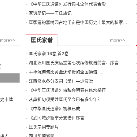
《中华匡氏通谱》发行典礼全体代表合影
家谱简记——匡氏族记
匡家建的嘉树园占地千亩是中国历史上最大的私家园林
匡氏家谱
more>>
more>>
匡氏宗谱 16卷,首2卷
湖北汉川匡氏庆远堂第七次续修族谱前言、序言
手捧沉甸甸比黄金还珍贵的全国通谱......
祖
江西修水各分支祠（堂）—少波堂
《中华匡氏通谱》审稿会明春在修水举行
史丰碑
从鼻祖句须受姓匡氏至今已有多少年？
《中华匡氏通谱》初稿已成
《武冈城步新宁分支谱》序言
匡氏宗祠专题片
族人
四川华蓥派辈