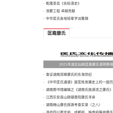
乾隆圣旨《名标清史》
浩繁工程 卓越贡献
中华匡氏各地班辈字派集锦
匡裔康氏
2021年湖北仙桃匡裔康氏清明祭
查证湖南双峰康氏的东海世纪
《中华匡氏通谱》是匡姓发展史上的一座历
湖南图书馆编辑之《湖南氏族源流之康氏》
江西乐安县山砀镇晋阳康氏寻亲
湖南梅山康氏探源考查实录（之八）
寻找四川嘉定府、成都府、施南府等地康氏