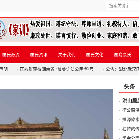
匡氏源流
匡氏资讯
关于我们
匡氏文化
匡裔康氏
声明
·
匡敬群获得湖南省 “最美守法公民”称号
·
公告：湖北武汉
头条
洪山殿
衎公裔
探源修
独特的