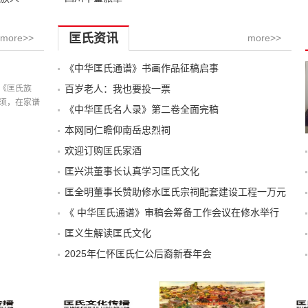
匡氏资讯
more>>
more>>
《中华匡氏通谱》书画作品征稿启事
记载
百岁老人：我也要投一票
《匡氏族
须，在家谱
《中华匡氏名人录》第二卷全面完稿
本网同仁瞻仰南岳忠烈祠
欢迎订购匡氏家酒
匡兴洪董事长认真学习匡氏文化
匡全明董事长赞助修水匡氏宗祠配套建设工程一万元
《 中华匡氏通谱》审稿会筹备工作会议在修水举行
匡义生解读匡氏文化
2025年仁怀匡氏仁公后裔新春年会