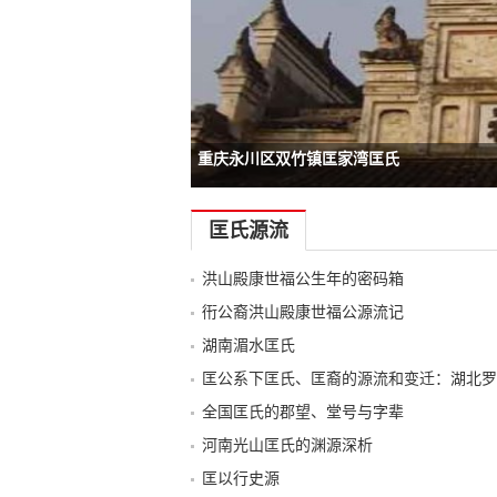
重庆永川区双竹镇匡家湾匡氏
-->
-->
-->
匡氏源流
洪山殿康世福公生年的密码箱
衎公裔洪山殿康世福公源流记
湖南湄水匡氏
匡公系下匡氏、匡裔的源流和变迁：湖北罗
全国匡氏的郡望、堂号与字辈
河南光山匡氏的渊源深析
匡以行史源