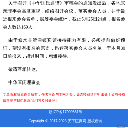
关于召开《中华匡氏通谱》审稿会的通知发出后，各地宗
亲理事会高度重视，纷纷召开会议，落实参会人员，并于最
近报来参会名单，据筹委会统计，截止
5
月
25
日
24
点，报名参
会人数达
169
人。
由于修水县渣津镇宾馆接待能力有限，必须提前做好预
订，望没有报名的宗支，迅速落实参会人员名单，于本月
30
日前报来，超过时间，恕难接待。
敬请互相转达。
中华匡氏理事会
文章版权归原作者所有，作者言论与本网无关，如需转载请注明出处！如有侵权
请立即与我们联系,我们将及时处理！
赣ICP备17009581号
Copyright © 2017-2023 天下匡裔网 版权所有