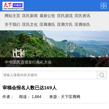
网站主页
匡氏新闻
最新公告
匡氏源流
匡氏资讯
关于我们
匡氏文化
匡裔康氏
匡裔方氏
匡裔徐氏
匡氏家谱
中华匡氏通谱发行典礼大会
审稿会报名人数已达169人
作者： 阅读： 1,664
来源：天下匡裔网