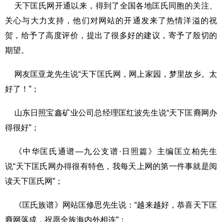
天下匡氏网开通以来，得到了全国各地匡氏同胞的关注、
关心与大力支持，他们对网站的开通发来了热情洋溢的祝
贺，给予了高度评价，提出了很多好的建议，寄予了殷切的
期望。
网友匡亚龙先生说“天下匡氏网，网上家园，梦里故乡。太
好了！”；
山东日照宝鑫矿业公司总经理匡红波先生说“天下匡裔网办
得很好”；
《中华匡氏通谱—九公支谱·日照篇》主编匡立柏先生
说“天下匡氏网办得很有特色，我每天上网的第一件事就是阅
读天下匡氏网”；
《匡氏族谱》网站匡修思先生说：“越来越好，恭喜天下匡
裔网落成，祝愿全族海内外相连”；