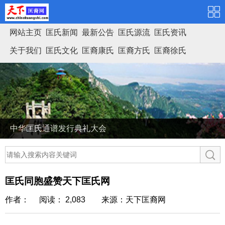
网站主页
匡氏新闻
最新公告
匡氏源流
匡氏资讯
关于我们
匡氏文化
匡裔康氏
匡裔方氏
匡裔徐氏
匡氏家谱
中华匡氏通谱发行典礼大会
匡氏同胞盛赞天下匡氏网
作者： 阅读： 2,083
来源：天下匡裔网