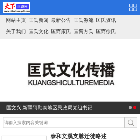
网站主页
匡氏新闻
最新公告
匡氏源流
匡氏资讯
关于我们
匡氏文化
匡裔康氏
匡裔方氏
匡裔徐氏
匡氏家谱
匡文兴 新疆阿勒泰地区民政局党组书记
泰和文溪支脉迁徙略述