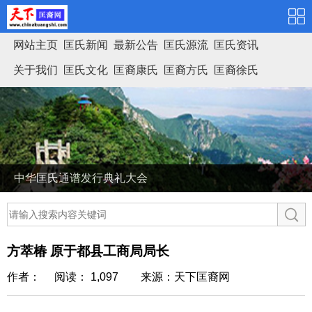
网站主页
匡氏新闻
最新公告
匡氏源流
匡氏资讯
关于我们
匡氏文化
匡裔康氏
匡裔方氏
匡裔徐氏
匡氏家谱
中华匡氏通谱发行典礼大会
方萃椿 原于都县工商局局长
作者： 阅读： 1,097
来源：天下匡裔网