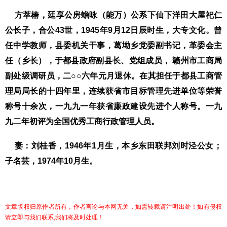
方萃椿，廷享公房蟾咏（能万）公系下仙下洋田大屋祀仁
公长子，合公
43
世，
1945
年
9
月
12
日
辰时生，大专文化。曾
任中学教师，县委机关干事，葛坳乡党委副书记，革委会主
任（乡长），于都县政府副县长、党组成员，
赣州市工商局
副处级调研员，二
○○
六年元月退休。在其担任于都县工商管
理局局长的十四年里，连续获省市目标管理先进单位等荣誉
称号十余次，一九九一年获省廉政建设先进个人称号。一九
九二年初评为全国优秀工商行政管理人员。
妻：刘桂香，
1946
年
1
月生，本乡东田联邦刘时泾公女；
子名芸，
1974
年
10
月生。
文章版权归原作者所有，作者言论与本网无关，如需转载请注明出处！如有侵权
请立即与我们联系,我们将及时处理！