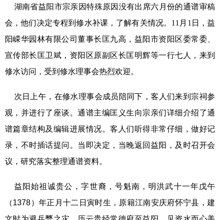
湖南省益阳市宗亲因特殊原因没有出席六月份的通谱审稿
会，他们决定专程到修水补课，了解有关情况。
11
月
1
日，益
阳嵘华园林有限公司董事长匡九高，益阳市资阳区委常委、
宣传部长匡卫斌，资阳区原副区长匡明辉等一行七人，来到
修水访问，受到修水理事会热烈欢迎。
次日上午，在修水理事会成员陪同下，客人们来到宗祠参
观，并进行了座谈。通谱主编匡义生向宗亲们详细介绍了通
谱篇章结构及编辑进展情况。客人们听得非常仔细，做好记
录，不时插话提问。当即决定，当晚返回益阳，及时召开会
议，研究落实整理通谱资料。
益阳始祖诚贵公，字世裔，号魁南，明洪武十一年戊午
（1378）年正月十二日寅时生，原籍江南安庆府怀宁县，建
文时为避兵燹之灾，历云贵经常德府至益阳，见资水而心美