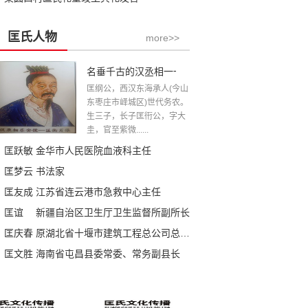
匡氏人物
more>>
名垂千古的汉丞相一一匡衡公
匡纲公，西汉东海承人(今山
东枣庄市峄城区)世代务农。
生三子，长子匡衎公，字大
圭，官至紫微......
匡跃敏 金华市人民医院血液科主任
匡梦云 书法家
匡友成 江苏省连云港市急救中心主任
匡谊 新疆自治区卫生厅卫生监督所副所长
匡庆春 原湖北省十堰市建筑工程总公司总经理、党委书记
匡文胜 海南省屯昌县委常委、常务副县长