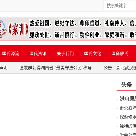
匡氏源流
匡氏资讯
关于我们
匡氏文化
匡裔康氏
声明
·
匡敬群获得湖南省 “最美守法公民”称号
·
公告：湖北武汉
头条
洪山殿
衎公裔
探源修
独特的