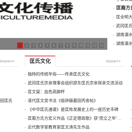
匡裔方
武冈匡
湖南湄
湖南湄
1
2
3
4
5
6
7
8
9
10
11
12
13
匡氏文化
more>>
more>>
独特的传统年俗——传承匡氏文化
武冈匡氏宗亲理事会组织邵东匡氏宗亲探亲交流活动
匡文留：血色高脚杯
田匡氏
清代匡文昱书法《临钟繇墓田丙舍帖》
《中华匡氏通谱》是匡姓发展史上的一座历史丰碑
匡裔方氏方宏义作品《正定德政歌》获“而立之年”诗歌大赛第一名
近代数学家教育家匡文涛先生作品