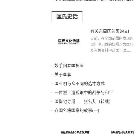
匡氏史话
有关东周匡句须的文献
目前，在全国范围内发现的
谱》中记载的始祖均为匡句
及有关资料中对匡句须......
妙手回春匡神医
关于匡孝
匡亚明与众不同的选才方式
一位烈士遗孤眼中的战争与和平
匡衡宅寻觅——张名艾（转载）
齐国名将匡章的故事(一)