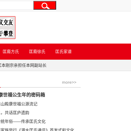
匡裔方氏
匡裔徐氏
匡氏家谱
匡本刚宗亲担任本网副站长
more>>
康世福公生年的密码箱
洪山殿康世福公源流记
水，共话匡庐遗韵
传统年俗——传承匡氏文化
学金公裔家族举行《湄水匡氏通讯》首发式和文化研讨会