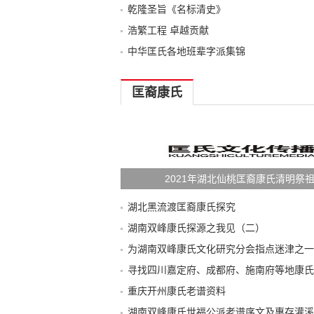
乾隆圣旨《名标清史》
浩繁工程 卓越贡献
中华匡氏各地班辈字派集锦
匡裔康氏
2021年湖北仙桃匡裔康氏清明祭
湖北黑流渡匡裔康氏探究
湖南双峰康氏探源之我见（二）
为湖南双峰康氏文化研究分会指点迷津之一
寻找四川嘉定府、成都府、施南府等地康氏
重庆开州康氏老谱资料