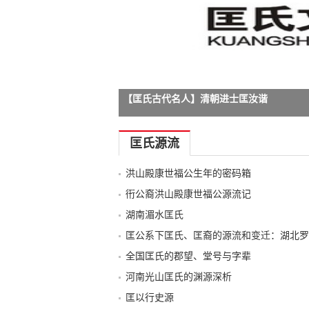
【匡氏古代名人】清朝进士匡汝谐
-->
-->
-->
-->
-->
-->
-->
-->
-->
-->
-->
-->
匡氏源流
洪山殿康世福公生年的密码箱
衎公裔洪山殿康世福公源流记
湖南湄水匡氏
匡公系下匡氏、匡裔的源流和变迁：湖北罗
全国匡氏的郡望、堂号与字辈
河南光山匡氏的渊源深析
匡以行史源