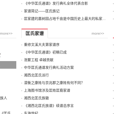
《中华匡氏通谱》发行典礼全体代表合影
家谱简记——匡氏族记
匡家建的嘉树园占地千亩是中国历史上最大的私家园林
匡氏家谱
more>>
more>>
重修文溪大夫第家谱序
《中华匡氏通谱》初稿已成
浩繁工程 卓越贡献
祖
中华匡氏通谱发行典礼活动方案
湘西北匡氏派行
濛衡之康姓与京兆郡之康姓有何不同？
上海图书馆涉及匡姓匡裔家谱
族人
湘西北匡氏族徽
《湘西北匡氏族谱》续谱总序言
湖南双峰康氏世福公派老谱序文及惠存灌溪《匡氏宗谱》的部分资料
东海世纪