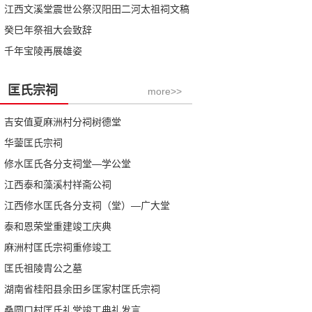
江西文溪堂震世公祭汉阳田二河太祖祠文稿
癸巳年祭祖大会致辞
千年宝陵再展雄姿
匡氏宗祠
more>>
吉安值夏麻洲村分祠树德堂
华蓥匡氏宗祠
修水匡氏各分支祠堂—学公堂
江西泰和藻溪村祥斋公祠
江西修水匡氏各分支祠（堂）—广大堂
泰和恩荣堂重建竣工庆典
麻洲村匡氏宗祠重修竣工
匡氏祖陵胄公之墓
湖南省桂阳县余田乡匡家村匡氏宗祠
桑圆口村匡氏礼堂竣工典礼发言