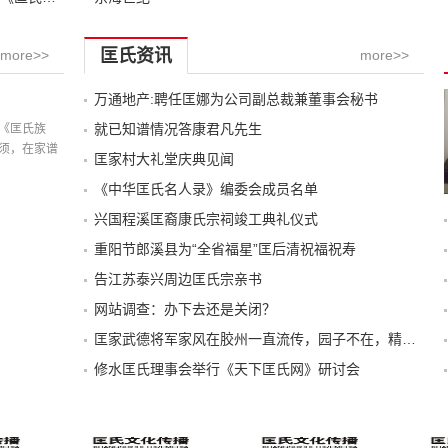
匡氏资讯
more>>
more>>
万通地产:聘任匡娜为公司副总裁兼董事会秘书
记载
就已知谱情况答康君凡先生
《匡氏族
须，在家谱
匡家村大礼堂庆典见闻
《中华匡氏名人录》编委会成员名单
兴国程溪匡裔康氏宗祠竣工典礼仪式
重阳节郎溪县为“全省福星”匡后清祝福祝寿
告江苏泰兴周边匡氏宗亲书
网站调查：办下去还是关闭？
匡家武德将军家风在胶州一直流传，园子不在，精神还在
修水匡氏理事会举行《天下匡氏网》研讨会