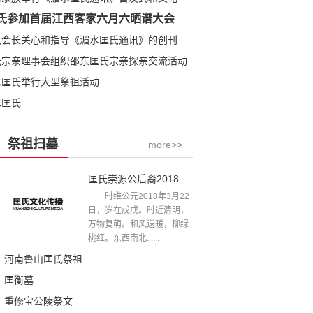
氏参加首届江西客家六月六晒谱大会
匡全明大会长关心和指导《湄水匡氏通讯》的创刊发行
氏宗亲理事会组织邵东匡氏宗亲探亲交流活动
水匡氏举行大型祭祖活动
水匡氏
祭祖扫墓
more>>
匡氏崇源公后裔2018年清明祭祖文
时维公元2018年3月22
日，岁在戊戌。时近清明，
万物复萌。和风送暖，柳绿
桃红。东西南北......
河南鲁山匡氏祭祖
匡衡墓
重修宝公陵祭文