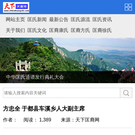
网站主页
匡氏新闻
最新公告
匡氏源流
匡氏资讯
关于我们
匡氏文化
匡裔康氏
匡裔方氏
匡裔徐氏
匡氏家谱
中华匡氏通谱发行典礼大会
方忠全 于都县车溪乡人大副主席
作者： 阅读： 1,389
来源：天下匡裔网