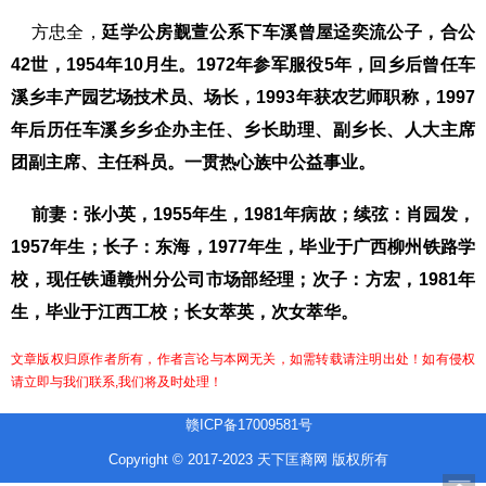
方忠全，
廷学
公房觐萱公系下车溪曾屋迳奕流公子，合公
42
世，
1954
年
10
月生。
1972
年参军服役
5
年，回乡后曾任车
溪乡丰产园艺场技术员、场长，
1993
年获农艺师职称，
1997
年后历任车溪乡乡企办主任、乡长助理、副乡长、人大主席
团副主席、主任科员。一贯热心族中公益事业。
前妻：张小英，
1955
年生，
1981
年病故；续弦：肖园发，
1957
年生；长子：东海，
1977
年生，毕业于广西柳州铁路学
校，现任铁通赣州分公司市场部经理；次子：方宏，
1981
年
生，毕业于江西工校；长女萃英，次女萃华。
文章版权归原作者所有，作者言论与本网无关，如需转载请注明出处！如有侵权
请立即与我们联系,我们将及时处理！
赣ICP备17009581号
Copyright © 2017-2023 天下匡裔网 版权所有