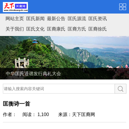
网站主页
匡氏新闻
最新公告
匡氏源流
匡氏资讯
关于我们
匡氏文化
匡裔康氏
匡裔方氏
匡裔徐氏
匡氏家谱
中华匡氏通谱发行典礼大会
匡衡诗一首
作者： 阅读： 1,100
来源：天下匡裔网