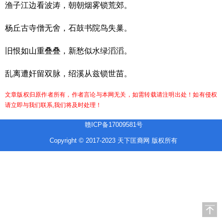
渔子江边看波涛，朝朝烟雾锁荒郊。
杨丘古寺僧无舍，石鼓书院鸟失巢。
旧恨如山重叠叠，新愁似水绿滔滔。
乱离遭奸留双脉，绍溪从兹锁世苗。
文章版权归原作者所有，作者言论与本网无关，如需转载请注明出处！如有侵权
请立即与我们联系,我们将及时处理！
赣ICP备17009581号
Copyright © 2017-2023 天下匡裔网 版权所有