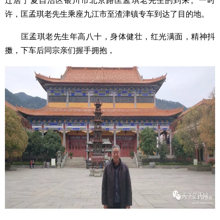
迁居宁夏自治区银川市北京路匡孟琪老先生的到来。一时
许，匡孟琪老先生乘座九江市至渣津镇专车到达了目的地。
匡孟琪老先生年高八十，身体健壮，红光满面，精神抖
擞，下车后同宗亲们握手拥抱，