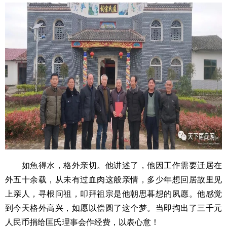
如魚得水，格外亲切。他讲述了，他因工作需要迁居在
外五十余载，从未有过血肉这般亲情，多少年想回居故里见
上亲人，寻根问祖，叩拜祖宗是他朝思暮想的夙愿。他感觉
到今天格外高兴，如愿以偿圆了这个梦。当即掏出了三千元
人民币捐给匡氏理事会作经费，以表心意！