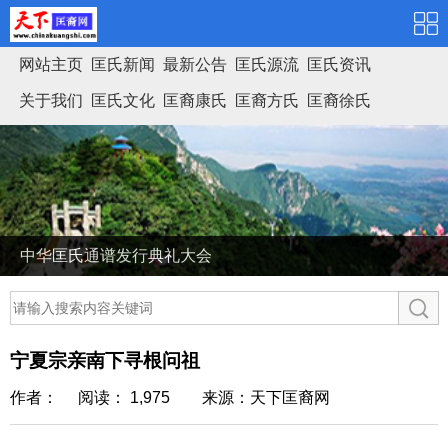
网站主页
匡氏新闻
最新公告
匡氏源流
匡氏资讯
关于我们
匡氏文化
匡裔康氏
匡裔方氏
匡裔徐氏
匡氏家谱
中华匡氏通谱发行典礼大会
宁夏宗亲南下寻根问祖
作者： 阅读： 1,975
来源：天下匡裔网