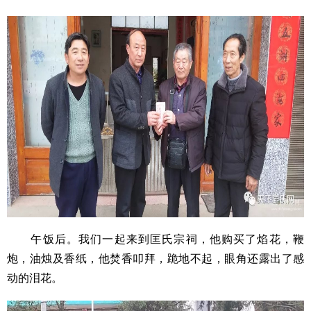
午饭后。我们一起来到匡氏宗祠，他购买了焰花，鞭
炮，油烛及香纸，他焚香叩拜，跪地不起，眼角还露出了感
动的泪花。