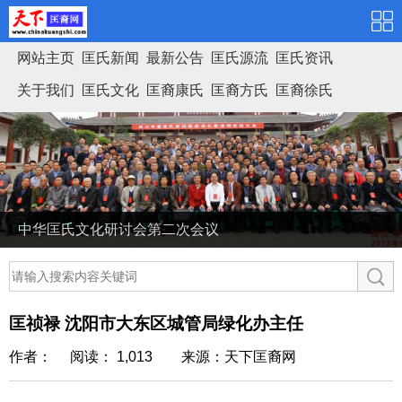
网站主页
匡氏新闻
最新公告
匡氏源流
匡氏资讯
关于我们
匡氏文化
匡裔康氏
匡裔方氏
匡裔徐氏
匡氏家谱
中华匡氏文化研讨会第二次会议
匡祯禄 沈阳市大东区城管局绿化办主任
作者： 阅读： 1,013
来源：天下匡裔网