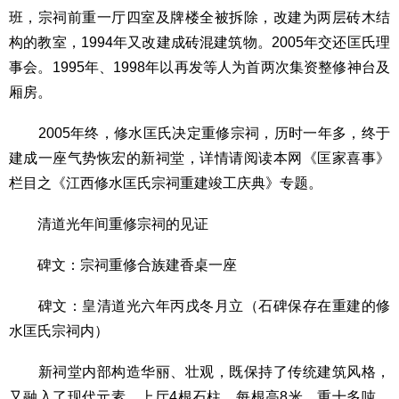
班，宗祠前重一厅四室及牌楼全被拆除，改建为两层砖木结
构的教室，1994年又改建成砖混建筑物。2005年交还匡氏理
事会。1995年、1998年以再发等人为首两次集资整修神台及
厢房。
2005年终，修水匡氏决定重修宗祠，历时一年多，终于
建成一座气势恢宏的新祠堂，详情请阅读本网《匡家喜事》
栏目之《江西修水匡氏宗祠重建竣工庆典》专题。
清道光年间重修宗祠的见证
碑文：宗祠重修合族建香桌一座
碑文：皇清道光六年丙戌冬月立（石碑保存在重建的修
水匡氏宗祠内）
新祠堂内部构造华丽、壮观，既保持了传统建筑风格，
又融入了现代元素。上厅4根石柱，每根高8米，重十多吨，