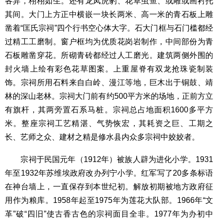
各异，栩栩如生。还有龙凤虎豹、花草虫鱼、或雕或画衬托
其间。大门上方正中横嵌一块长两米、高一米的青石板上雕
凿着“匡氏宗祠”四个行书空心体大字。石大门框与石门槛都经
过精工工磨制。窗户框均为优质花岗岩制作，中间部份为青
石板雕凿穿花。所砌青砖都经过人工磨光。建筑两侧外围的
封火墙上绘有彩色花草图案。上重屋脊有双龙抢珠瓷制装
饰。宗祠所用石料来自白岭、漫江等地，巨木出于铜鼓、靖
林的深山老林。宗祠大门前有约500平方米的场地，正前方立
有旗杆，其两旁置石系马桩。宗祠总占地面积1600多平方
米。整座宗祠工艺精湛、气势恢宏，其耗资之巨、工期之
长、艺师之众、建材之精是修水县内众多宗祠中姣姣者。
宗祠于民国元年（1912年）被族人辟为进化小学。1931
年至1932年苏维埃政府改办列宁小学。红军写了20多条标语
在神台墙上，一直保存到本世纪初。解放初期被地方政府征
用作为粮库。1958年起至1975年为莲花大队部。1966年“文
革”破“四旧”使古香古色的宗祠面目全非。1977年为办初中