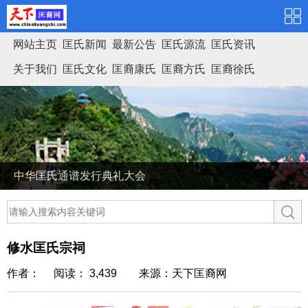
网站主页
匡氏新闻
最新公告
匡氏源流
匡氏资讯
关于我们
匡氏文化
匡裔康氏
匡裔方氏
匡裔徐氏
匡氏家谱
中华匡氏通谱发行典礼大会
修水匡氏宗祠
作者： 阅读： 3,439
来源：天下匡裔网