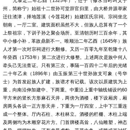
元泰定二年乙酉（1325年），迁宁（修水当时叫义宁
州，简称宁）始祖十二世孙可堂辞官归里，由大桥井源举家
迁往渣津，择地莲溪（今莲花村）始建匡氏宗祠。宗祠坐北
朝南，一厅二室。建筑面积虽然不大，但族人总算有了一个
上祭祖宗，下训子孙之聚会场所。至清朝历时三百余年，其
中小修小补，革故鼎新不一。唯顺治二年乙酉（1645年）族
人才第一次对宗祠进行大翻修。又历一百零九年至乾隆十八
年癸酉（1753年）第二次进行大修整。上述两次是族中何人
牵头己无法查证。只有第三次，事隔一百四十二年后的光绪
二十年乙未（1896年）由玉振第三十世孙旅支可象（号华
士）为首发起族人扩建，族谱才有记载。该次以原建筑为上
重，向南沿伸加建中、下两重。中重沿上重中轴线铺设约60
平方米的竖长方形麻石天井，两傍为酒楼，楼下设厢房，厢
房两头各设一正方形天井，下重为一厅四室，上中下三重连
成一个整体。厅内石柱、木柱林立。酒楼的栏栅、木柱上端
及两侧均为木雕穿花片方。门首牌楼高耸，八仙雕塑，神态