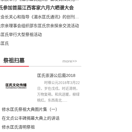
氏参加首届江西客家六月六晒谱大会
匡全明大会长关心和指导《湄水匡氏通讯》的创刊发行
氏宗亲理事会组织邵东匡氏宗亲探亲交流活动
水匡氏举行大型祭祖活动
水匡氏
祭祖扫墓
more>>
匡氏崇源公后裔2018年清明祭祖文
时维公元2018年3月22
日，岁在戊戌。时近清明，
万物复萌。和风送暖，柳绿
桃红。东西南北......
修水匡氏祭祖大典图片集（一）
在文贞公丰碑揭幕大典上的讲话
修水匡氏清明祭祖