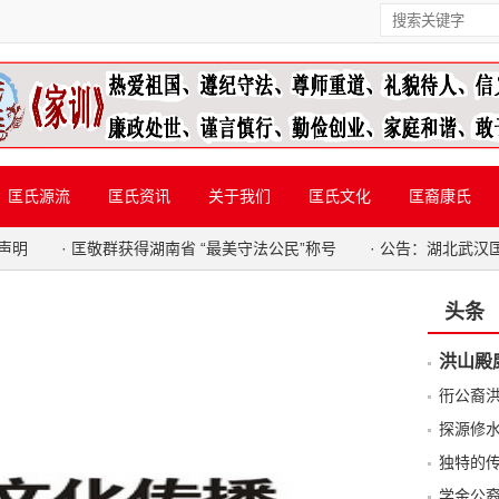
匡氏源流
匡氏资讯
关于我们
匡氏文化
匡裔康氏
声明
·
匡敬群获得湖南省 “最美守法公民”称号
·
公告：湖北武汉
头条
洪山殿
衎公裔
探源修
独特的