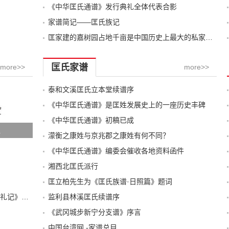
《中华匡氏通谱》发行典礼全体代表合影
家谱简记——匡氏族记
匡家建的嘉树园占地千亩是中国历史上最大的私家园林
匡氏家谱
more>>
more>>
泰和文溪匡氏立本堂续谱序
《中华匡氏通谱》是匡姓发展史上的一座历史丰碑
《中华匡氏通谱》初稿已成
祖
濛衡之康姓与京兆郡之康姓有何不同？
《中华匡氏通谱》编委会催收各地资料函件
湘西北匡氏派行
匡立柏先生为《匡氏族谱·日照篇》题词
读《四川绵阳康氏参加中华匡氏通谱发行典礼记》之感
监利县林溪匡氏续谱序
《武冈城步新宁分支谱》序言
中国台湾网 -家谱总目