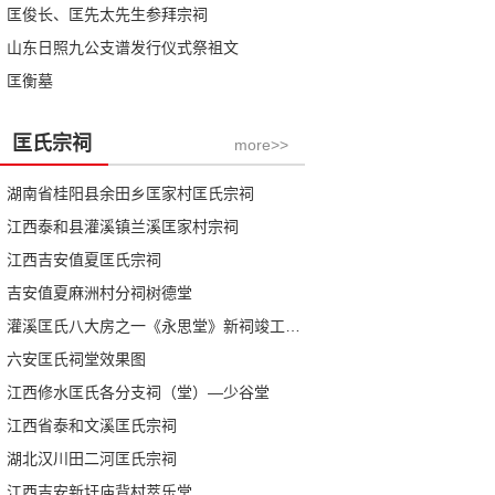
匡俊长、匡先太先生参拜宗祠
山东日照九公支谱发行仪式祭祖文
匡衡墓
匡氏宗祠
more>>
湖南省桂阳县余田乡匡家村匡氏宗祠
江西泰和县灌溪镇兰溪匡家村宗祠
江西吉安值夏匡氏宗祠
吉安值夏麻洲村分祠树德堂
灌溪匡氏八大房之一《永思堂》新祠竣工庆典札记
六安匡氏祠堂效果图
江西修水匡氏各分支祠（堂）—少谷堂
江西省泰和文溪匡氏宗祠
湖北汉川田二河匡氏宗祠
江西吉安新圩庙背村萃乐堂