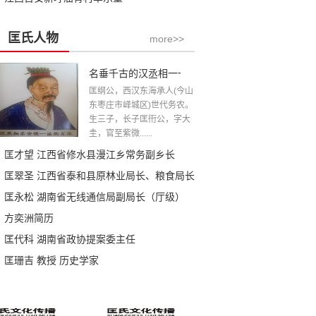
匡氏人物
more>>
名垂千古的汉丞相一一匡衡公
匡纲公，西汉东海承人(今山
东枣庄市峄城区)世代务农。
生三子，长子匡衎公，字大
圭，官至紫微......
匡才望 江西省修水县漫江乡常务副乡长
匡翠圣 江西省泰和县原林业局长、粮食局长
匡永松 湖南省无线通信局副局长（厅级）
方奕洲简历
匡代科 湖南省政协提案委主任
匡珊吉 教授 历史学家