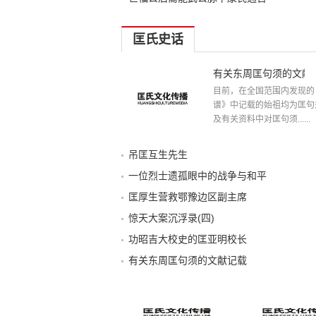
匡氏史话
有关东周匡句须的文献
目前，在全国范围内发现的
谱》中记载的始祖均为匡句
及有关资料中对匡句须......
吊匡互生先生
一位烈士遗孤眼中的战争与和平
匡厚生营救鄂豫边区副主席
惊天大案沉浮录(四)
功昭吉大校史的匡亚明校长
有关东周匡句须的文献记载