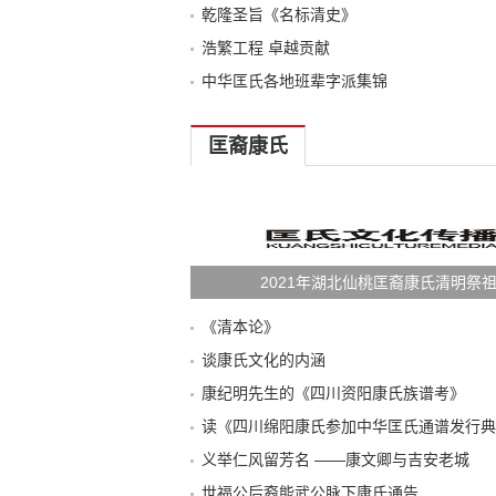
乾隆圣旨《名标清史》
浩繁工程 卓越贡献
中华匡氏各地班辈字派集锦
匡裔康氏
2021年湖北仙桃匡裔康氏清明祭
《清本论》
谈康氏文化的内涵
康纪明先生的《四川资阳康氏族谱考》
义举仁风留芳名 ——康文卿与吉安老城
世福公后裔能武公脉下康氏通告