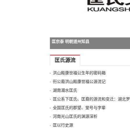
匡宗泰 明朝道州知县
-->
-->
-->
匡氏源流
洪山殿康世福公生年的密码箱
衎公裔洪山殿康世福公源流记
湖南湄水匡氏
匡公系下匡氏、匡裔的源流和变迁：湖北罗
全国匡氏的郡望、堂号与字辈
河南光山匡氏的渊源深析
匡以行史源