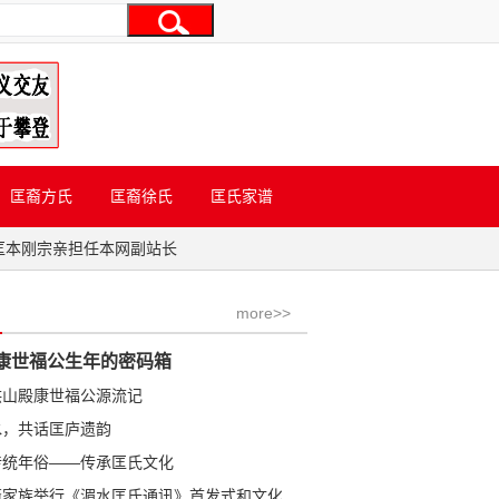
匡裔方氏
匡裔徐氏
匡氏家谱
匡本刚宗亲担任本网副站长
more>>
康世福公生年的密码箱
洪山殿康世福公源流记
水，共话匡庐遗韵
传统年俗——传承匡氏文化
学金公裔家族举行《湄水匡氏通讯》首发式和文化研讨会