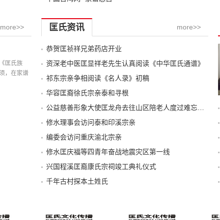
匡氏资讯
more>>
more>>
恭贺匡祯祥兄弟药店开业
记载
资深老中医匡显祥老先生认真阅读《中华匡氏通谱》
《匡氏族
须，在家谱
祁东宗亲争相阅读《名人录》初稿
华容匡裔徐氏宗亲泰和寻根
公益慈善形象大使匡龙舟去往山区陪老人度过难忘的一天
修水理事会访问泰和印溪宗亲
编委会访问重庆渝北宗亲
修水匡庆福等四青年奋战地震灾区第一线
兴国程溪匡裔康氏宗祠竣工典礼仪式
千年古村探本土姓氏