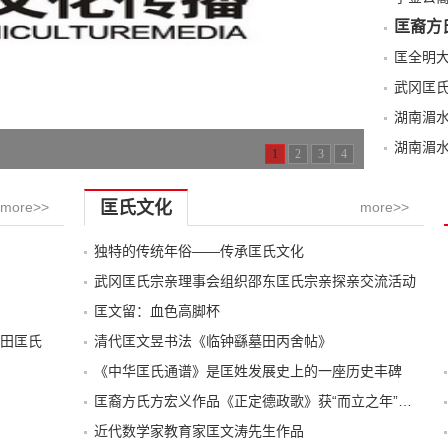
匡裔方
武冈匡
湖南湄
湖南湄
1
2
3
4
匡氏文化
more>>
more>>
独特的传统年俗——传承匡氏文化
武冈匡氏宗亲理事会组织邵东匡氏宗亲探亲交流活动
匡文留：血色高脚杯
田匡氏
清代匡文昱书法《临钟繇墓田丙舍帖》
《中华匡氏通谱》是匡姓发展史上的一座历史丰碑
匡裔方氏方宏义作品《正定德政歌》获“而立之年”诗歌大赛第一名
近代数学家教育家匡文涛先生作品