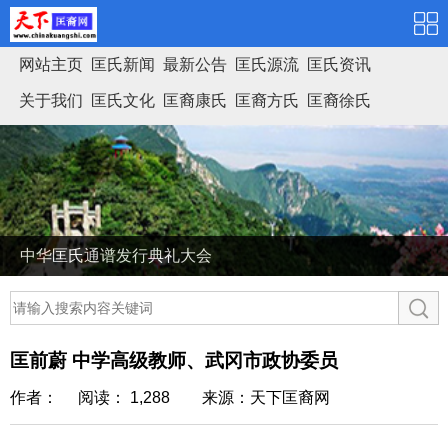
网站主页
匡氏新闻
最新公告
匡氏源流
匡氏资讯
关于我们
匡氏文化
匡裔康氏
匡裔方氏
匡裔徐氏
匡氏家谱
中华匡氏通谱发行典礼大会
匡前蔚 中学高级教师、武冈市政协委员
作者： 阅读： 1,288
来源：天下匡裔网