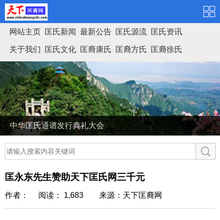
网站主页
匡氏新闻
最新公告
匡氏源流
匡氏资讯
关于我们
匡氏文化
匡裔康氏
匡裔方氏
匡裔徐氏
匡氏家谱
中华匡氏通谱发行典礼大会
匡永东先生赞助天下匡氏网三千元
作者： 阅读： 1,683
来源：天下匡裔网