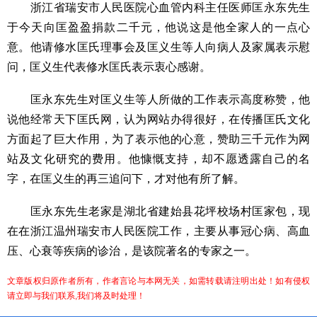
浙江省瑞安市人民医院心血管内科主任医师匡永东先生
于今天向匡盈盈捐款二千元，他说这是他全家人的一点心
意。他请修水匡氏理事会及匡义生等人向病人及家属表示慰
问，匡义生代表修水匡氏表示衷心感谢。
匡永东先生对匡义生等人所做的工作表示高度称赞，他
说他经常天下匡氏网，认为网站办得很好，在传播匡氏文化
方面起了巨大作用，为了表示他的心意，赞助三千元作为网
站及文化研究的费用。他慷慨支持，却不愿透露自己的名
字，在匡义生的再三追问下，才对他有所了解。
匡永东先生老家是湖北省建始县花坪校场村匡家包，现
在在浙江温州瑞安市人民医院工作，主要从事冠心病、高血
压、心衰等疾病的诊治，是该院著名的专家之一。
文章版权归原作者所有，作者言论与本网无关，如需转载请注明出处！如有侵权
请立即与我们联系,我们将及时处理！