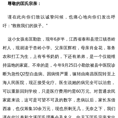
尊敬的匡氏宗亲：
谨在此向你们致以诚挚问候，也痛心地向你们发出呼
吁：“救救我们的孩子。”
这小女孩名匡勤歆，现年6岁半，江西省泰和县澄江镇杏岭
村人，现就读于杏岭小学。父亲匡辉程，母亲肖金花，靠务
农和打工为生，上有爷爷奶奶，下还有弟弟，是一个仅能维
持温饱的家庭。不幸的是，今年9月25日小勤歆被县中医院诊
断为急性Q2型白血病。因病情严重，辗转由南昌医院转至上
海人民医院，现正接受化疗。医生说她的病完全可以治愈，
可以重新回到学校，只是医疗费用约需60万元。对普通农民
家庭来说，这可是可望不可及的数字，患病以后，家长东借
西凑，也仅筹集10余万元，现也所剩无几，无奈之下，我们
谨在此以泰和文溪匡氏理事会及名义，向天下匡氏宗亲发出