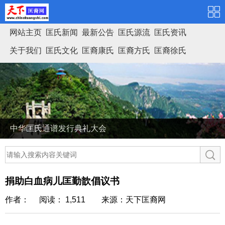
网站主页
匡氏新闻
最新公告
匡氏源流
匡氏资讯
关于我们
匡氏文化
匡裔康氏
匡裔方氏
匡裔徐氏
匡氏家谱
中华匡氏通谱发行典礼大会
捐助白血病儿匡勤歆倡议书
作者： 阅读： 1,511
来源：天下匡裔网