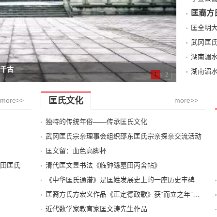
匡裔方
武冈匡
湖南湄
传千古
湖南湄
1
2
匡氏文化
more>>
more>>
独特的传统年俗——传承匡氏文化
武冈匡氏宗亲理事会组织邵东匡氏宗亲探亲交流活动
匡文留：血色高脚杯
田匡氏
清代匡文昱书法《临钟繇墓田丙舍帖》
《中华匡氏通谱》是匡姓发展史上的一座历史丰碑
匡裔方氏方宏义作品《正定德政歌》获“而立之年”诗歌大赛第一名
近代数学家教育家匡文涛先生作品