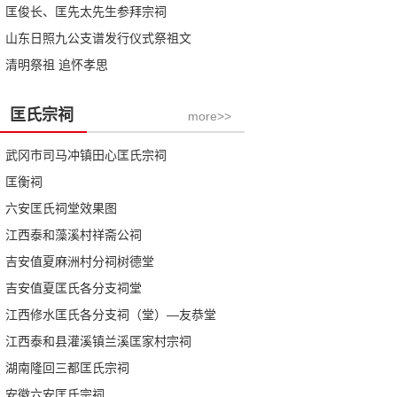
匡俊长、匡先太先生参拜宗祠
山东日照九公支谱发行仪式祭祖文
清明祭祖 追怀孝思
匡氏宗祠
more>>
武冈市司马冲镇田心匡氏宗祠
匡衡祠
六安匡氏祠堂效果图
江西泰和藻溪村祥斋公祠
吉安值夏麻洲村分祠树德堂
吉安值夏匡氏各分支祠堂
江西修水匡氏各分支祠（堂）—友恭堂
江西泰和县灌溪镇兰溪匡家村宗祠
湖南隆回三都匡氏宗祠
安徽六安匡氏宗祠