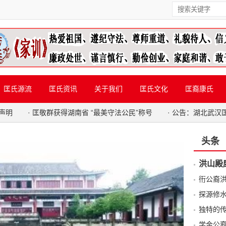
匡氏源流
匡氏资讯
关于我们
匡氏文化
匡裔康氏
声明
·
匡敬群获得湖南省 “最美守法公民”称号
·
公告：湖北武汉
头条
洪山殿
衎公裔
探源修
独特的