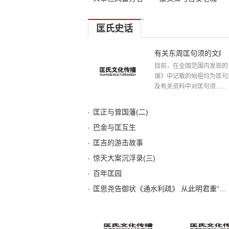
匡氏史话
有关东周匡句须的文献
目前，在全国范围内发现的
谱》中记载的始祖均为匡句
及有关资料中对匡句须......
匡正与曾国藩(二)
巴金与匡互生
匡吉的游击故事
惊天大案沉浮录(三)
百年匡园
匡思尧告御状《通水利疏》 从此明君重“三农”