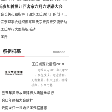
氏参加首届江西客家六月六晒谱大会
匡全明大会长关心和指导《湄水匡氏通讯》的创刊发行
氏宗亲理事会组织邵东匡氏宗亲探亲交流活动
水匡氏举行大型祭祖活动
水匡氏
祭祖扫墓
more>>
匡氏崇源公后裔2018年清明祭祖文
时维公元2018年3月22
日，岁在戊戌。时近清明，
万物复萌。和风送暖，柳绿
桃红。东西南北......
己丑年黄帝故里拜祖大典隆重举行
癸巳年祭祖大会致辞
云南龙江一世始祖匡云程墓志