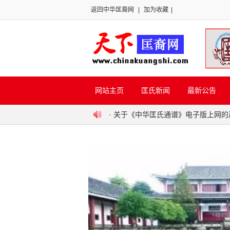
返回中华匡裔网
|
加为收藏
|
网站主页
匡氏新闻
最新公告
·
关于《中华匡氏通谱》电子版上网的