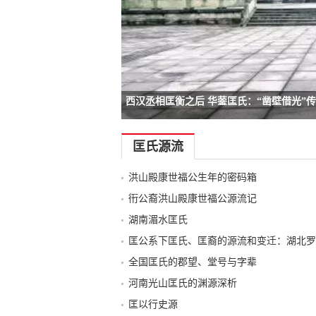
西汉丞相匡衡之后 华蓥匡氏：“凿壁借光”
-->
匡氏源流
洪山殿康世福公生年的密码箱
衎公裔洪山殿康世福公源流记
湖南湄水匡氏
匡公系下匡氏、匡裔的源流和变迁：湖北罗
全国匡氏的郡望、堂号与字辈
河南光山匡氏的渊源深析
匡以行史源