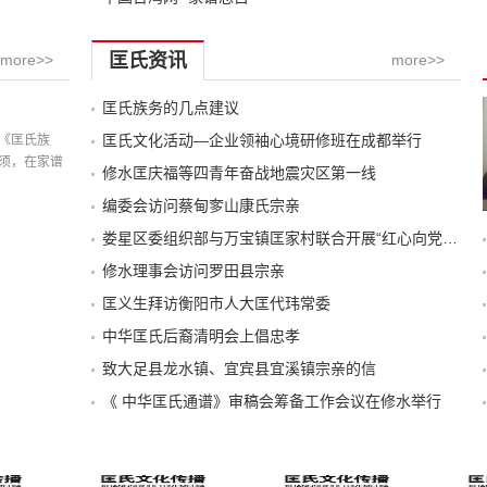
匡氏资讯
more>>
more>>
匡氏族务的几点建议
记载
匡氏文化活动—企业领袖心境研修班在成都举行
《匡氏族
须，在家谱
修水匡庆福等四青年奋战地震灾区第一线
编委会访问蔡甸奓山康氏宗亲
娄星区委组织部与万宝镇匡家村联合开展“红心向党”主题党日活动
修水理事会访问罗田县宗亲
匡义生拜访衡阳市人大匡代玮常委
中华匡氏后裔清明会上倡忠孝
致大足县龙水镇、宜宾县宜溪镇宗亲的信
《 中华匡氏通谱》审稿会筹备工作会议在修水举行