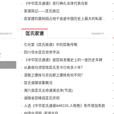
《中华匡氏通谱》发行典礼全体代表合影
家谱简记——匡氏族记
匡家建的嘉树园占地千亩是中国历史上最大的私家园林
匡氏家谱
more>>
more>>
引光堂《匡氏族谱》中的匡衡传略
四川邻水匡氏世序字派
《中华匡氏通谱》是匡姓发展史上的一座历史丰碑
祖
从鼻祖句须受姓匡氏至今已有多少年？
濛衡之康姓与京兆郡之康姓有何不同？
匡氏谱牒收集概况
湘六县匡氏五修通谱总序(节选)
湖南省双峰县匡氏宗祠
入选《中华匡氏通谱&#8226;人物卷》条件增加条款
中国台湾网 -家谱总目