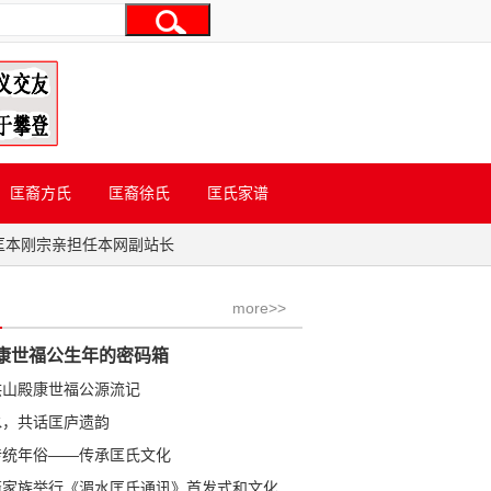
匡裔方氏
匡裔徐氏
匡氏家谱
匡本刚宗亲担任本网副站长
more>>
康世福公生年的密码箱
洪山殿康世福公源流记
水，共话匡庐遗韵
传统年俗——传承匡氏文化
学金公裔家族举行《湄水匡氏通讯》首发式和文化研讨会