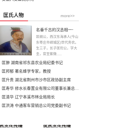
匡氏人物
more>>
名垂千古的汉丞相一一匡衡公
匡纲公，西汉东海承人(今山
东枣庄市峄城区)世代务农。
生三子，长子匡衎公，字大
圭，官至紫微......
匡翀 湖南省祁东县农业局纪委书记
匡邦郁 著名蜂学专家，教授
匡升贵 湖北省荆州市沙市区政协副主席
匡寿华 修水长春置业有限公司董事长兼总经理
匡清华 辽宁本溪市林业局局长
匡洪涛 中通客车营销总公司党委副书记