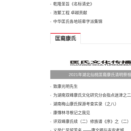
乾隆圣旨《名标清史》
浩繁工程 卓越贡献
中华匡氏各地班辈字派集锦
匡裔康氏
2021年湖北仙桃匡裔康氏清明祭
致康光明先生
为湖南双峰康氏文化研究分会指点迷津之二
湖南梅山康氏探源考查实录（之八）
康慱林寻根记之我见
评双峰康氏续（二）修族谱《序》之（二）
义举仁风留芳名 ——康文卿与吉安老城