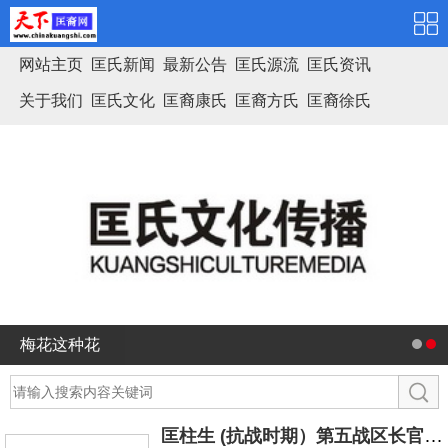
网站主页
匡氏新闻
最新公告
匡氏源流
匡氏资讯
关于我们
匡氏文化
匡裔康氏
匡裔方氏
匡裔徐氏
匡氏家谱
梅花这种花
匡柱生 (抗战时期）第五战区长官司令部少将参议