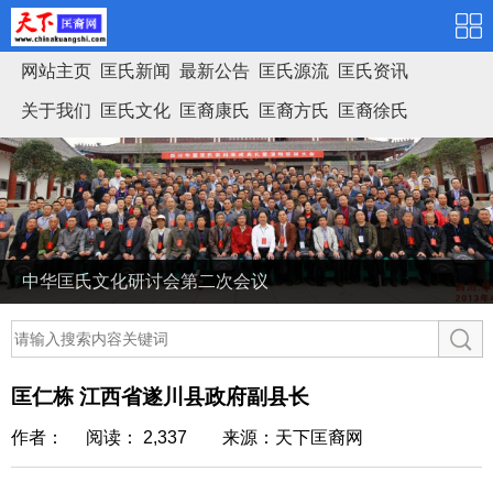
网站主页
匡氏新闻
最新公告
匡氏源流
匡氏资讯
关于我们
匡氏文化
匡裔康氏
匡裔方氏
匡裔徐氏
匡氏家谱
中华匡氏文化研讨会第二次会议
匡仁栋 江西省遂川县政府副县长
作者： 阅读： 2,337
来源：天下匡裔网