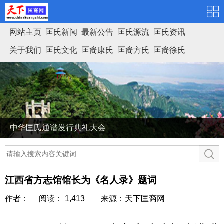
网站主页
匡氏新闻
最新公告
匡氏源流
匡氏资讯
关于我们
匡氏文化
匡裔康氏
匡裔方氏
匡裔徐氏
匡氏家谱
中华匡氏通谱发行典礼大会
江西省方志馆馆长为《名人录》题词
作者： 阅读： 1,413
来源：天下匡裔网