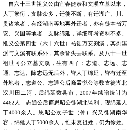
自六十三世祖义公由宜春徙泰和文溪立基以来，
人丁繁衍，支脉众多，迁徙不断，有迁湖广、川、
贵诸地者，有经湖南等地再外迁者，亦有徙本省万
安、兴国等地者。支脉绵延，详细可考资料不多。
惟义公第四世（六十六世）祐徙万安剡溪，其剡溪
派与文溪有联系外，其余皆失去联系。及八十一世
祖世可公立基文溪，生有四子：志道、志远、志
通、志达。除志远无后外，皆人丁绵延，皆有迁至
外地者，志道公、志通公后裔孟悦公等数支徙湖北
汉川田二河，后绵延数县市，
2007
年续谱统计为
4462
人。志通公后裔思昭公徙湖北监利，现绵延人
丁
4000
余人。思昭公次子世（仲）兴又徙湖南华
容，绵延人丁
5000
余人，惟未复祖姓，仍为徐姓。