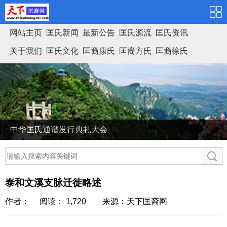
网站主页
匡氏新闻
最新公告
匡氏源流
匡氏资讯
关于我们
匡氏文化
匡裔康氏
匡裔方氏
匡裔徐氏
匡氏家谱
中华匡氏通谱发行典礼大会
泰和文溪支脉迁徙略述
作者： 阅读： 1,720
来源：天下匡裔网