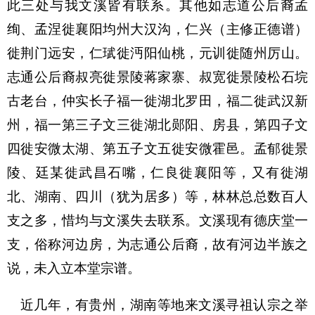
此三处与我文溪皆有联系。其他如志道公后裔孟
绚、孟涅徙襄阳均州大汉沟，仁兴（主修正德谱）
徙荆门远安，仁珷徙沔阳仙桃，元训徙随州厉山。
志通公后裔叔亮徙景陵蒋家寨、叔宽徙景陵松石垸
古老台，仲实长子福一徙湖北罗田，福二徙武汉新
州，福一第三子文三徙湖北郧阳、房县，第四子文
四徙安微太湖、第五子文五徙安微霍邑。孟郁徙景
陵、廷某徙武昌石嘴，仁良徙襄阳等，又有徙湖
北、湖南、四川（犹为居多）等，林林总总数百人
支之多，惜均与文溪失去联系。文溪现有德庆堂一
支，俗称河边房，为志通公后裔，故有河边半族之
说，未入立本堂宗谱。
近几年，有贵州，湖南等地来文溪寻祖认宗之举