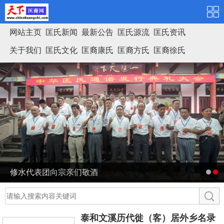
网站主页
匡氏新闻
最新公告
匡氏源流
匡氏资讯
关于我们
匡氏文化
匡裔康氏
匡裔方氏
匡裔徐氏
匡氏家谱
修水代表团向宗亲们敬酒
泰和文溪历代徙（客）居外乡名录