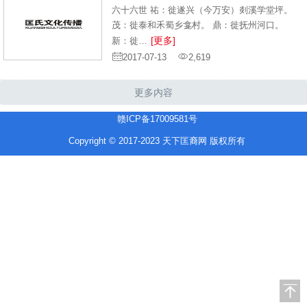
六十六世 祐：徙遂兴（今万安）剡溪学堂坪。
茂：徙泰和禾蜀乡龛村。 鼎：徙抚州河口。
[更多]
新：徙…
2017-07-13
2,619
更多内容
赣ICP备17009581号
Copyright © 2017-2023 天下匡裔网 版权所有