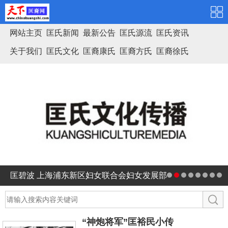
网站主页
匡氏新闻
最新公告
匡氏源流
匡氏资讯
关于我们
匡氏文化
匡裔康氏
匡裔方氏
匡裔徐氏
匡氏家谱
匡碧波 上海浦东新区妇女联合会妇女发展部
部长
“神炮将军”匡裕民小传