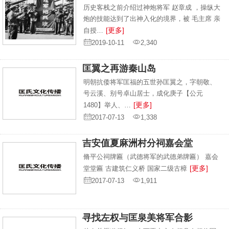
历史客栈之前介绍过神炮将军 赵章成 ，操纵大
炮的技能达到了出神入化的境界，被 毛主席 亲
[更多]
自授…
2019-10-11
2,340
匡翼之再游秦山岛
明朝抗倭将军匡福的五世孙匡翼之，字朝敬、
号云溪、别号卓山居士，成化庚子【公元
[更多]
1480】举人、…
2017-07-13
1,338
吉安值夏麻洲村分祠嘉会堂
脩平公祠牌匾（武德将军的武德弟牌匾） 嘉会
[更多]
堂堂匾 古建筑仁义桥 国家二级古樟
2017-07-13
1,911
寻找左权与匡泉美将军合影