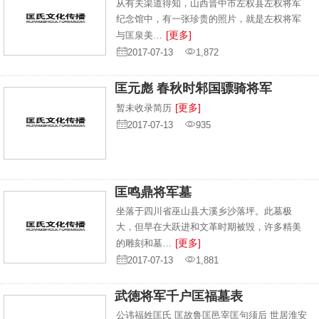
从有关渠道得知，山西晋中市左权县左权将军
纪念馆中，有一张珍贵的照片，就是左权将军
[更多]
与匡泉美…
2017-07-13
1,872
匡元彪 春秋时邾国骠骑将军
[更多]
暂未收录简历
2017-07-13
935
匡鸣鼎将军墓
坐落于四川省巫山县大溪乡沙落坪。此墓极
大，但早在大跃进和文革时期被毁，许多精美
[更多]
的雕刻和墓…
2017-07-13
1,881
武徳将军千户匡福墓表
公讳福姓匡氏 匡故鲁匡邑宰匡句须后 世居淮安