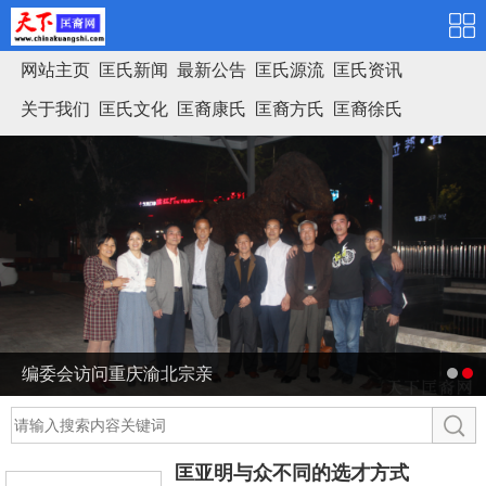
网站主页
匡氏新闻
最新公告
匡氏源流
匡氏资讯
关于我们
匡氏文化
匡裔康氏
匡裔方氏
匡裔徐氏
匡氏家谱
编委会访问重庆渝北宗亲
匡亚明与众不同的选才方式