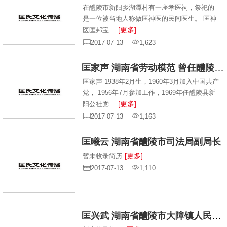
在醴陵市新阳乡湖潭村有一座孝医祠，祭祀的
是一位被当地人称做匡神医的民间医生。 匡神
[更多]
医匡邦宝…
2017-07-13
1,623
匡家声 湖南省劳动模范 曾任醴陵市林业局长
匡家声 1938年2月生，1960年3月加入中国共产
党， 1956年7月参加工作，1969年任醴陵县新
[更多]
阳公社党…
2017-07-13
1,163
匡曦云 湖南省醴陵市司法局副局长
[更多]
暂未收录简历
2017-07-13
1,110
匡兴武 湖南省醴陵市大障镇人民政府镇长