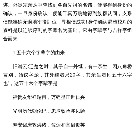
迹。外徙宗亲从中查找到各自先祖的名讳，便能得到身份的
确认，一旦身份确认，便能千真万确地得到族群认同，支系
便能准确无误地衔接到位，寻根便成功! 身份确认易检校对的
资料是以连续序列的字辈名为基础，它由字辈字与吉祥字组
合而来。
1.五十六个字辈字的由来
旧谱云:迁楚之时，其子自一外继，有一亲生，因八角桥
言别，始议字派，其外继者只20字，其亲生者则五十六字
也”，这五十六个字辈字是：
福贵友华祥瑞甫，万廷显正世仁兴
光明历代朝伦纪，忠厚钦承兆凤麟
寿安锡庆敦洪绪，佐运和宣启俊英