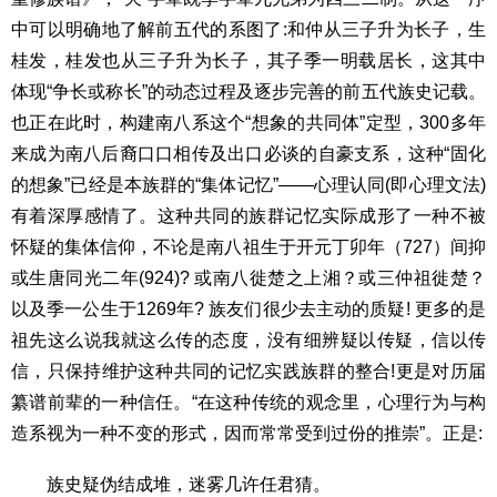
中可以明确地了解前五代的系图了:和仲从三子升为长子，生
桂发，桂发也从三子升为长子，其子季一明载居长，这其中
体现“争长或称长”的动态过程及逐步完善的前五代族史记载。
也正在此时，构建南八系这个“想象的共同体”定型，300多年
来成为南八后裔口口相传及出口必谈的自豪支系，这种“固化
的想象”已经是本族群的“集体记忆”——心理认同(即心理文法)
有着深厚感情了。这种共同的族群记忆实际成形了一种不被
怀疑的集体信仰，不论是南八祖生于开元丁卯年（727）间抑
或生唐同光二年(924)? 或南八徙楚之上湘？或三仲祖徙楚？
以及季一公生于1269年? 族友们很少去主动的质疑! 更多的是
祖先这么说我就这么传的态度，没有细辨疑以传疑，信以传
信，只保持维护这种共同的记忆实践族群的整合!更是对历届
纂谱前辈的一种信任。“在这种传统的观念里，心理行为与构
造系视为一种不变的形式，因而常常受到过份的推崇”。正是:
族史疑伪结成堆，迷雾几许任君猜。