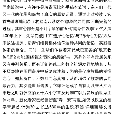
省市同宗的口中和寻根网站栏目。随着返回梅山老家的各地
同宗族谱中，有许多是珍贵无比的手稿本族谱，亲人们一代
又一代的传承和保留了真实的原始记录，通过比对校读，它
首先清晰地记录了构建南八系这个“想象的共同体”不断完善的
过程，其重心部分是不计字辈的前五代“南诏仲发季”五代人跨
400年上下，先辈们使用了“选择性记忆”与“结构性失忆”方法
来叙述祖源，后裔们维持集体信仰这种共同的记忆，实践着
族群的整合。同时，先辈们传输着宋代就已完善的“敬宗收
族”理论功能,围绕着这“固化的想象”与一系列的即有隶属关系
又有并列关系，而有迁徙路线上的数个祖源发祥地地名，从
不厌烦地在历届谱序中反复叙述着，为的是促发族民的孝悌
之心，知其所自，不数典而忘其祖，从而增强了族群的认同
聚合力。其次是世系谱牒，它详细记载了自有明以来从江西
未迁之时就议立的五十六个字辈及到湖广以后发展的世系主
体材料。新化老家已经繁衍至“寿、安”两世,如仅以议立的福
字辈起首,计为30世,长达630年的生殁,葬迹,详细而绵长博