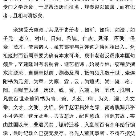
专门之学既废，于是凿汉唐而征名，规秦越以缀属，而有识
者，且相与喷饭矣。
余族受氏康叔，其见于史册者，如昕、如绚、如澄，如
子元，思立、对山、日知、希铳、仁杰、延泽、应弼、保
裔、茂才、梦吉诸人，虽其郡望与吾连道之康间相出入。然
祖姬封而衍周宗要为确有本末可考。庚申老谱反谓康本匡句
须后，至建隆时有名稠者，避艺祖讳，始易今姓。窃稽所撰
东海源流，自穉圭以前，溯秦及周，抵句须凡数十世，牵连
附书为元彪、为章、为廪、霖，云，为通式、嵩、嶷、崧、
罔。自穉圭以降，历汉、魏、晋、六朝，唐，五代，抵稠，
凡数百世牵连附书为胄、琬、为㲄、珣，为宷、灞、为文
举、文才、文弼、为垍。独于赵宋易姓之际，简略脱漏几乎
不可递按。逮元及明，去古愈近，纪世愈疏，推源其故，实
由胜国以来，叠遭兵焚，辗转迁移，入皇朝百有余年始行编
辑，曩时纪载久已荡无复存。吾先人董其事者，不得不据父