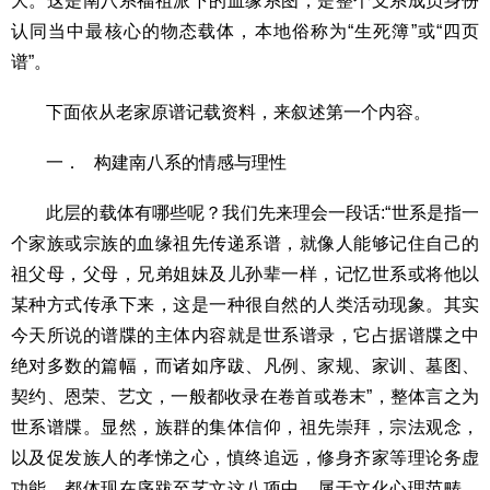
大。这是南八系福祖派下的血缘系图，是整个支系成员身份
认同当中最核心的物态载体，本地俗称为“生死簿”或“四页
谱”。
下面依从老家原谱记载资料，来叙述第一个内容。
一． 构建南八系的情感与理性
此层的载体有哪些呢？我们先来理会一段话:“世系是指一
个家族或宗族的血缘祖先传递系谱，就像人能够记住自己的
祖父母，父母，兄弟姐妹及儿孙辈一样，记忆世系或将他以
某种方式传承下来，这是一种很自然的人类活动现象。其实
今天所说的谱牒的主体内容就是世系谱录，它占据谱牒之中
绝对多数的篇幅，而诸如序跋、凡例、家规、家训、墓图、
契约、恩荣、艺文，一般都收录在卷首或卷末”，整体言之为
世系谱牒。显然，族群的集体信仰，祖先崇拜，宗法观念，
以及促发族人的孝悌之心，慎终追远，修身齐家等理论务虚
功能，都体现在序跋至艺文这八项中，属于文化心理范畴，