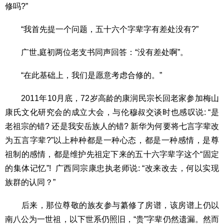
修吗?”
“我首先提一个问题，五十六个字辈字有差处没有?”
广世,庭初两位老支书同声回答：“没有差处啊”。
“在此基础上，我们是愿意考虑合修的。”
2011年10月底，72岁高龄的康润民宗长回老家参加梅山
康氏文化研究会的成立大会，与伦穆叔交谈时也感叹说: “是
老祖宗的错? 还是我安岳族人的错? 新华为何要将七言字辈改
为五言字辈?”以上种种都是一种心态，都是一种感情，是尊
祖制的感情，都是维护先祖定下来的五十六字辈字这个“固定
的集体记忆”! 广西同宗康忠执老师说: “改来改去，何以实现
族群的认同？”
后来，那位尊敬的族友参与纂修了房谱，该房谱上仍以
南八公为一世祖，以下世系仍照旧，“贵”字辈仍然遗漏。然而