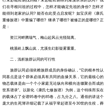
行未必能轻易找到根? 未必能轻易得到灌溪宗亲的认同? 我
们在寻根问祖的过程中，怎样才能确定先祖的身份? 怎样才
能得到老家的认同? 能否在此受点启发呢? 如宝庆府《康氏
重修族谱》中重编了哪些? 继承了哪些? 被修正的是哪些? 正
是：
资江河畔腾瑞气，梅山起风云光怪陆离。
桃溪岭上飘山岚，尤溪生幻影疑雾重重。
二，浅析族群认同的可行性
族群认同必须依赖族群成员的身份确认，“它的根本性认
同基点是这个群体必须具有共同的血缘关系，它的最核心的
物态载体是由一个个小家庭无论纵向和横向连缀聚合而成的
世系谱录”。以新化《康氏七修族谱》为例，这个特殊而实在
的载体占了全谱95卷中的85卷，占九分之八。通俗的讲这个
庞大的生死簿详细记载了从福字辈起谱至今30世的生殁，葬