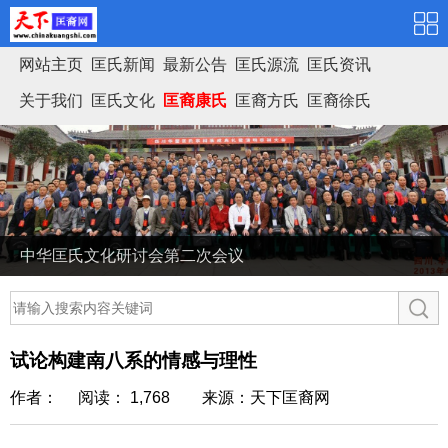
网站主页
匡氏新闻
最新公告
匡氏源流
匡氏资讯
关于我们
匡氏文化
匡裔康氏
匡裔方氏
匡裔徐氏
匡氏家谱
中华匡氏文化研讨会第二次会议
试论构建南八系的情感与理性
作者： 阅读： 1,768
来源：天下匡裔网