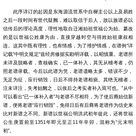
此序详订的起因是东海源流世系中自穉圭公以上及易姓
之后一段时间有世代疑阙，难以取信于后人，故以族谱必以
信传后的理论高度，理性地取自迁湘始祖世福公为始。纂改
的是以世福公姓康为由，直接穿越时空与得姓始祖康叔相
连。这其中既有理性，也有情感，为了维护情感，在谱例“详
记载”中明文规定“兹经房修据实勘明详载，以昭慎重。老谱所
未详及脱略者，查核确实，已一体补入，其无从稽考者，仍
照老谱录载。今后以此谱为凭，老谱遗略太多，错误不少，
无足为征，应行销毁，日后不得持老谱相疵。其绝无稽者，
注未详注，失考姑阙之，以俟后之考实者补入焉可也。”从中
可以看出“已一体补入者”与老谱不尽相符，为了使后裔始信新
谱，便将老谱“应行销毁”，免得日后有后裔将老谱作为信史来
比对新谱之不同。新谱以世福公明洪武初年徙此，还将世福
公生庚置前至1351年即元至正11年辛卯，混称为“元末明
初”。