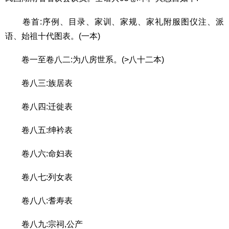
卷首:序例、目录、家训、家规、家礼附服图仪注、派
语、始祖十代图表。(一本)
卷一至卷八二:为八房世系。(>八十二本)
卷八三:族居表
卷八四:迁徙表
卷八五:绅衿表
卷八六:命妇表
卷八七:列女表
卷八八:耆寿表
卷八九:宗祠,公产