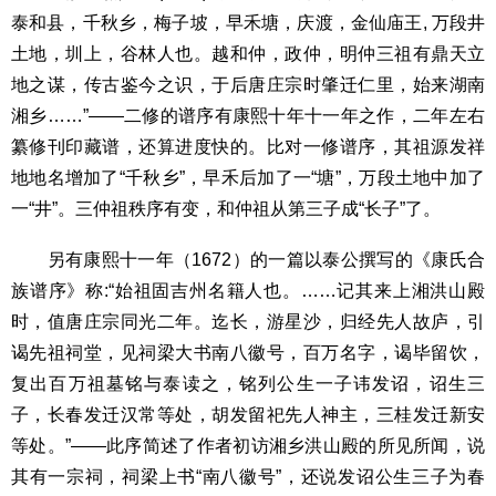
泰和县，千秋乡，梅子坡，早禾塘，庆渡，金仙庙王, 万段井
土地，圳上，谷林人也。越和仲，政仲，明仲三祖有鼎天立
地之谋，传古鉴今之识，于后唐庄宗时肇迁仁里，始来湖南
湘乡……”——二修的谱序有康熙十年十一年之作，二年左右
纂修刊印藏谱，还算进度快的。比对一修谱序，其祖源发祥
地地名增加了“千秋乡”，早禾后加了一“塘”，万段土地中加了
一“井”。三仲祖秩序有变，和仲祖从第三子成“长子”了。
另有康熙十一年（1672）的一篇以泰公撰写的《康氏合
族谱序》称:“始祖固吉州名籍人也。……记其来上湘洪山殿
时，值唐庄宗同光二年。迄长，游星沙，归经先人故庐，引
谒先祖祠堂，见祠梁大书南八徽号，百万名字，谒毕留饮，
复出百万祖墓铭与泰读之，铭列公生一子讳发诏，诏生三
子，长春发迁汉常等处，胡发留祀先人神主，三桂发迁新安
等处。”——此序简述了作者初访湘乡洪山殿的所见所闻，说
其有一宗祠，祠梁上书“南八徽号”，还说发诏公生三子为春