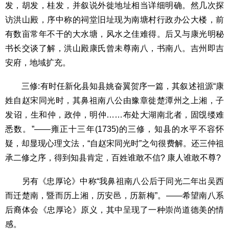
发，胡发，桂发，并叙说外徙地址相当详细明确。然几次探
访洪山殿，序中称的祠堂旧址现为南塘村行政办公大楼，前
有数亩常年不干的大水塘，风水之佳难得。后又与康光明秘
书长交谈了解，洪山殿康氏曾未尊南八，书南八。吉州即吉
安府，地域扩充。
三修:有时任新化县知县姚奋翼贺序一篇，其叙述祖源“康
姓自赵宋同光时，其鼻祖南八公由豫章徙楚潭州之上湘，子
发诏，生和仲，政仲，明仲……布处大湖南北者，固䙾缕难
悉数。”——雍正十三年(1735)的三修，知县的水平不容怀
疑，却显现心理文法，“自赵宋同光时”之句很费解。还三仲祖
承二修之序，得到知县肯定，百姓谁敢不信? 康人谁敢不尊?
另有《忠厚论》中称“我鼻祖南八公后于同光二年出吴西
而迁楚南，暨而历上湘，历安邑，历新梅”。——希望南八系
后裔体会《忠厚论》原义，其中呈现了一种崇尚道德美的情
感。