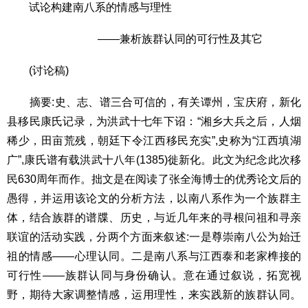
试论构建南八系的情感与理性
——兼析族群认同的可行性及其它
(讨论稿)
摘要:史、志、谱三合可信的，有关谭州，宝庆府，新化
县移民康氏记录，为洪武十七年下诏：“湘乡大兵之后，人烟
稀少，田亩荒残，朝廷下令江西移民充实”,史称为“江西填湖
广”,康氏谱有载洪武十八年(1385)徙新化。此文为纪念此次移
民630周年而作。拙文是在阅读了张全海博士的优秀论文后的
愚得，并运用该论文的分析方法，以南八系作为一个族群主
体，结合族群的谱牒、历史，与近几年来的寻根问祖和寻亲
联谊的活动实践，分两个方面来叙述:一是尊崇南八公为始迁
祖的情感——心理认同。二是南八系与江西泰和老家榫接的
可行性——族群认同与身份确认。意在通过叙说，拓宽视
野，期待大家调整情感，运用理性，来实践新的族群认同。