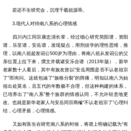
若还不生研究会，沉埋千载祖源乖。
3.现代人对待南八系的心理情感
四川内江同宗康忠清长辈，经过细心研究简阳谱，资阳
谱，乐至谱，安岳谱，发现疑点，用刑侦学的理性思维，推
理，以南八祖超发诏公500岁为理由，将南八祖从发诏公的父
亲位置上拉下来，撰文并载诸安乐合谱（2013年版），新华
老家数十人看后，其中有族友曾以“安岳周围是否不认老祖宗
了”而询问。这就包涵了“族格分裂”的阵痛，明知以南八为始
祖出处莫名，且五代的年数极不合理，但这种构建的体系，
已培养出了“南八系”整个族群的情感认同，不允许轻意地更
改。也就是新华老家人与安岳同宗商榷“不认老祖宗了”心理纠
结，心理矛盾，心理情感。
又如有医生在研究南八系的时候，将谱上明确记载为“有