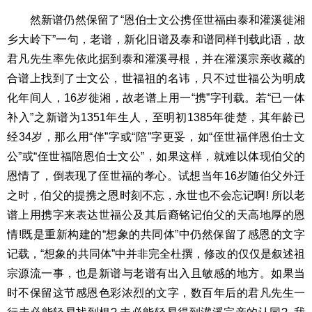
然新谱仍然保留了“恩伯士文公携侄世福由泰和灌溪徙湘
乡大岭下”一句，老谱，新化旧谱及泰和谱同样刊载此语，故
君凡先生率先依此据到泰和灌溪寻根，并在灌溪宗亲收藏的
合谱上找到了士文公，世福祖的名讳，只不过世福公为明成
化年间人，16岁徙湘，故老谱上用一“携”字刊载。若“已一体
补入”之新谱为1351年生人，至明初1385年徙楚，其年龄已
经34岁，那么用“伴”字或“陪”字更妥，如“侄世福伴恩伯士文
公”或“侄世福陪恩伯士文公”，如果这样，就难以体现伯父的
恩情了，倒表现了侄世福的孝心。试想当年16岁随伯父外迁
之时，伯父的提携之恩时刻不忘，永世也不会忘记啊! 所以老
谱上用携字来表达世福公及其后裔铭记伯父的天高地厚的恩
情!既是重新构建的“想象的共同体”中仍然保留了感恩的文字
记载，“想象的共同体”中并非完全杜撰，修改的仅仅是叙述祖
宗源流一事，也是新谱与老谱有出入且敏感的地方。如果当
时不保留这节感恩色彩浓烈的文字，数百年后的君凡先生一