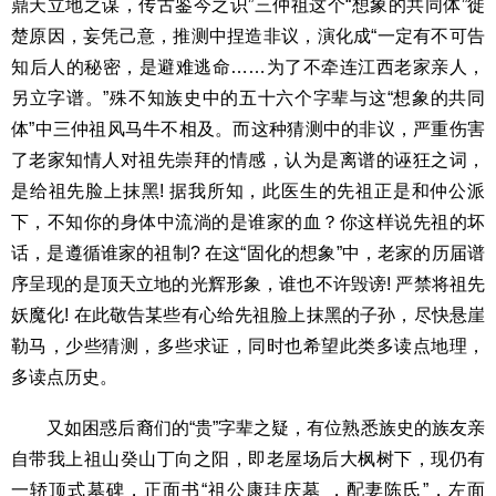
鼎天立地之谋，传古鉴今之识”三仲祖这个“想象的共同体”徙
楚原因，妄凭己意，推测中捏造非议，演化成“一定有不可告
知后人的秘密，是避难逃命……为了不牵连江西老家亲人，
另立字谱。”殊不知族史中的五十六个字辈与这“想象的共同
体”中三仲祖风马牛不相及。而这种猜测中的非议，严重伤害
了老家知情人对祖先崇拜的情感，认为是离谱的诬狂之词，
是给祖先脸上抹黑! 据我所知，此医生的先祖正是和仲公派
下，不知你的身体中流淌的是谁家的血？你这样说先祖的坏
话，是遵循谁家的祖制? 在这“固化的想象”中，老家的历届谱
序呈现的是顶天立地的光辉形象，谁也不许毁谤! 严禁将祖先
妖魔化! 在此敬告某些有心给先祖脸上抹黑的子孙，尽快悬崖
勒马，少些猜测，多些求证，同时也希望此类多读点地理，
多读点历史。
又如困惑后裔们的“贵”字辈之疑，有位熟悉族史的族友亲
自带我上祖山癸山丁向之阳，即老屋场后大枫树下，现仍有
一轿顶式墓碑，正面书“祖公康珪庆墓 ，配妻陈氏”，左面