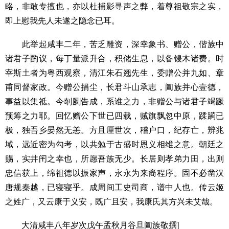
略，非敢专擅也，亦以杜捕影寻声之弊，着尊祖敬宗之实，
即上慰我先人未遂之隐念已耳。
此举起咸丰二年，苦乏雕资，深幸象书、赠公，偕族中
诸君子酌议，每丁量派升合，积储生息，以备锓木诸费。时
宰斯土者为粤西观察，清江朱石翘先生，委赠公并九如、章
甫同督家政。今赠公捐尘，长君斗山承志，阖族并心壹德，
事益以集祗。今剞劂告成，系谁之力，非赠公与诸君子竭蹶
预筹之力耶。回忆赠公下世已四载，贼旗飘忽中原，蹂躏已
极，独吾乡晏然无恙。方且厘世次，稽户口，纪存亡，辨兆
域，远近密为勾考，以共勉于古盛时恩义相维之意。朝廷之
赐，实井闬之幸也，所愿吾族无少。长居则孝弟力田，出则
忠信获上，绵祖德以振家声，永永为来裔程序。固不必凿汉
唐规秦越，已寝寝乎。成周间工史司商，谱中人也。传云姬
之姓广，又云康于义安，既广且安，我康氏其方兴未艾哉。
大清咸丰八年岁次戊午孟秋月谷旦阖族敬撰]