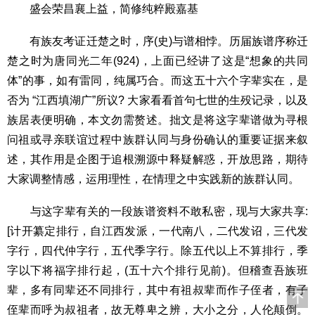
盛会荣昌襄上益，简修纯粹殿嘉基
有族友考证迁楚之时，序(史)与谱相悖。历届族谱序称迁
楚之时为唐同光二年(924)，上面已经讲了这是“想象的共同
体”的事，如有雷同，纯属巧合。而这五十六个字辈实在，是
否为 “江西填湖广”所议? 大家看看首句七世的生殁记录，以及
族居表便明确，本文勿需赘述。拙文是将这字辈谱做为寻根
问祖或寻亲联谊过程中族群认同与身份确认的重要证据来叙
述，其作用是企图于追根溯源中释疑解惑，开放思路，期待
大家调整情感，运用理性，在情理之中实践新的族群认同。
与这字辈有关的一段族谱资料不敢私密，现与大家共享:
[计开纂定排行，自江西发派，一代南八，二代发诏，三代发
字行，四代仲字行，五代季字行。除五代以上不算排行，季
字以下将福字排行起，(五十六个排行见前)。但稽查吾族班
辈，多有同辈还不同排行，其中有祖叔辈而作子侄者，有子
侄辈而呼为叔祖者，故无尊卑之辨，大小之分，人伦颠倒。