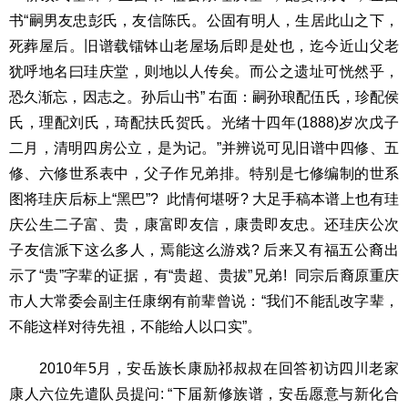
书“嗣男友忠彭氏，友信陈氏。公固有明人，生居此山之下，
死葬屋后。旧谱载镭钵山老屋场后即是处也，迄今近山父老
犹呼地名曰珪庆堂，则地以人传矣。而公之遗址可恍然乎，
恐久渐忘，因志之。孙后山书” 右面：嗣孙琅配伍氏，珍配侯
氏，理配刘氏，琦配扶氏贺氏。光绪十四年(1888)岁次戊子
二月，清明四房公立，是为记。”并辨说可见旧谱中四修、五
修、六修世系表中，父子作兄弟排。特别是七修编制的世系
图将珪庆后标上“黑巴”? 此情何堪呀? 大足手稿本谱上也有珪
庆公生二子富、贵，康富即友信，康贵即友忠。还珪庆公次
子友信派下这么多人，焉能这么游戏? 后来又有福五公裔出
示了“贵”字辈的证据，有“贵超、贵拔”兄弟! 同宗后裔原重庆
市人大常委会副主任康纲有前辈曾说：“我们不能乱改字辈，
不能这样对待先祖，不能给人以口实”。
2010年5月，安岳族长康励祁叔叔在回答初访四川老家
康人六位先遣队员提问: “下届新修族谱，安岳愿意与新化合