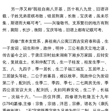
另一序又称“我祖自南八开基，历十有八九世，旧谱详
载，子姓兄弟星棋布散，错居荆襄，长衡，宝庆者，虽未尽
集，斯谱而大略可考”。——兴璇敬书。支系繁衍的地方有荆
州，襄阳，长沙，衡阳，宝庆等地，旧谱上都有记载可考。
四修:“查本支世系，鼻祖南八公寓江西吉安府泰和县，生
一子发诏，诏生和仲，政仲，明仲，三公有鼎天立地之谋，
传古鉴今之识，于唐庄宗时始来湖南下湘乡万家园，后转安
化，复就兹土。长和仲配丁氏，生一子桂发，桂发生季一、
五、八、九四子，季一居长，生二子福三福五，五居坪上，
三居陂头等处。二公子姓蕃昌，难以枚举。我政仲公为发诏
第二子，配刘氏，生季二、季四、季七，二七两房无传。季
四公居宣议大夫，配刘氏，夫妇同葬安化，生二子，长福
一，次福十六。”——历仪拜撰。四修谱为乾隆五十九年
(1794)纂修,主修：宗鲁，宗德，泮思，宗彝。谱名为《康氏
重修族谱》，“天”字辈既季字辈九兄弟为四三二制。从这一序