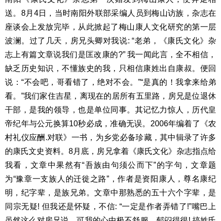
送。8月4日，当时南阳外联部采编人员到梅山访族，杂志在
座谈会上发放完毕，从此掀起了梅山康人文化研究的第一层
波澜。过了几天，房兄头卿对我说: “老弟，《康氏文化》杂
志上有篇文章说我们是匡改康的?” 我一闻此言，全不相信，
缺乏历史知识，不懂族史的我，只相信康姓出自康叔。便回
说：“不会吧，哥看错了，绝对不会。”“是真的！我拿来给弟
看。”我们家住吉星，离现在的居所有五里路，房兄是位退休
干部，是我的领导，也是单位同事。其记忆力惊人，历代皇
帝纪年与公元换算10秒必成，准确无误。2006年编着了《农
村礼仪应酬.对联》一书，为乡党必备珍藏，其中辑录了许多
的康氏文史资料。8月底，房兄拿着《康氏文化》杂志指点给
我看，文章中果然有“吾族由句须公而下”的字句，文章题
为“豫章一支族人的迁徙之路”，作者是资阳康人，尊名康纪
明，纪字辈，是族兄弟。文章中那熟悉的五十六个字辈，是
同宗无疑! 但我还是怀疑，不信: “一定是作者弄错了!”嘴巴上
虽然这么对房兄说，可我的心中极不舒服，郁闷得很! 搞姓氏