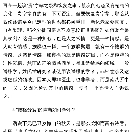
再在一起议“贵”字辈之疑和恢复之事，族友的心态又有稍稍的
变化：贵字辈真的有，不可否定。但要恢复贵字辈，那么从
四修族谱至今已定型的世系都必须重排。新化老家要恢复，
自有道理。那么外徙同宗愿不愿意校正世系图? 如何取舍是
其权利? 这是一种担心，也是人之常情，更是一种情感。是
人就有情感，族群也一样。一个族群聚居，就有一个族群的
情感。既然是情感，那遵循的就是情感逻辑，而不是纯粹的
理性逻辑。然而族群的情感问题，是非常敏感的领域，一般
谱牒学，姓氏学研究者或使用该谱牒的学者，非轻意涉及这
类敏感的领域。因本人即非医生，也非学者，而是南八系中
的一员，又因体验过其中的情感，便作一个热情人而诉说
之。
4.“族格分裂”的阵痛如何释怀？
话说下元已丑岁梅山的秋天，是那么柔和而富有诗意。
南阳《康氏文化》杂志第一次赠发到梅山康人，便奔走相