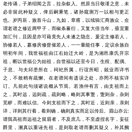
老传诵，子弟绍闻之言，拉杂叙入。然原当日敬谨之意，未
必非留此种疑义，俾后嗣秉笔，诸孙窥测万一以相与更正
也。岁丙辰，族首斗山，九如，章甫，以续辑汇商族众，佥
谓老谱之修近两甲子，而椒条蕃衍，又复大倍当年，亟宜重
加汇刊，且因是亦可藉竟先人未遂之隐念。爰定主修若人，
协修若人，纂修房修督催若人，一一量能任事，定议余族自
明初年间，我世福祖由江右始迁大岭，是为湘邑康氏开宗
祖，断以世福公为始祖，自世福以还至今日，生殁、配偶、
子息、与夫邱垄所在，祠祀所属，行谊所昭，兢业而详书
之，不敢稍有疏懈。在老谱间有遗误之处，亦罔不核实详
订。凡前此句须诸说概从节焉。若渔仲有言，由支祖而上
之，其时远，远则疏，疏则略，略则其事躛，躛则杂，杂则
芜秽，而难以信。今则支祖而下之，其时近，近则亲，亲则
详，详则其行着，着则确，确则真实而足以传后。眉山亦云:
谱我高祖而远祖之留眉者，不及庶几，不至虚捏名字，妄征
爵里，溷真以重诬先祖，是则取老谱而删其疑义，补其阙