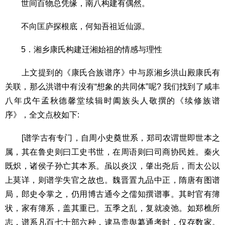
世间百物总凭缘，南八构建有偶然。
不向匡庐探根底，何知吾祖近仙源。
5．湘乡康氏构建迁湘始祖的情感与理性
上文提到的《康氏合族谱序》中与原湘乡洪山殿康氏有
关联，那么洪谱中有没有“想象的共同体”呢? 我们找到了咸丰
八年戊午孟秋德馨堂续辑时阖族头人敬撰的《续修族谱
序》，全文点校如下:
[谱学古有专门，自周小史奠世系，郑司农谓世即世本之
属，其在鲁史则曰工史书世，在周语则曰司商协民姓。秦火
既炽，诸侯子孙亡其本系。虽以炎汉，肇出尧后，而太公以
上莫详，则谱学失官之故也。魏晋置九品中正，隋唐有图谱
局，郎史令掌之，仍用博古通今之儒知撰谱事。其时官有簿
状，家有簿系，盖其重已。五季之乱，复就凌弛。如郑樵所
志，谱系凡百七十部六种，逮马贵舆纂通考时，仅存数家。