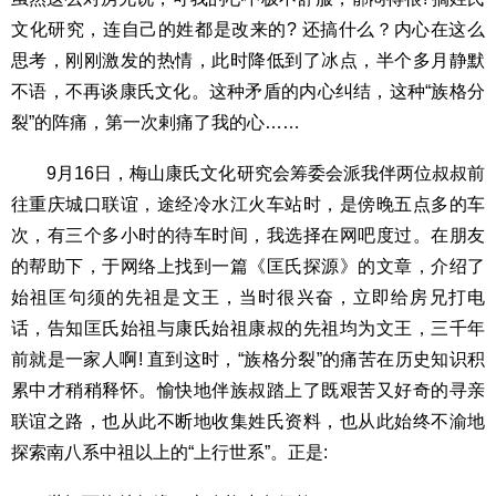
文化研究，连自己的姓都是改来的? 还搞什么？内心在这么
思考，刚刚激发的热情，此时降低到了冰点，半个多月静默
不语，不再谈康氏文化。这种矛盾的内心纠结，这种“族格分
裂”的阵痛，第一次剌痛了我的心……
9月16日，梅山康氏文化研究会筹委会派我伴两位叔叔前
往重庆城口联谊，途经冷水江火车站时，是傍晚五点多的车
次，有三个多小时的待车时间，我选择在网吧度过。在朋友
的帮助下，于网络上找到一篇《匡氏探源》的文章，介绍了
始祖匡句须的先祖是文王，当时很兴奋，立即给房兄打电
话，告知匡氏始祖与康氏始祖康叔的先祖均为文王，三千年
前就是一家人啊! 直到这时，“族格分裂”的痛苦在历史知识积
累中才稍稍释怀。愉快地伴族叔踏上了既艰苦又好奇的寻亲
联谊之路，也从此不断地收集姓氏资料，也从此始终不渝地
探索南八系中祖以上的“上行世系”。正是: