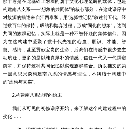
那十卷是在此基础上附着的属于文化心理范畴的载体，也是
构建南八支系——“想象的共同体”的核心部分，在这此谱序中
对族源的描述来自江西泰和，用“选择性记忆”叙述前五代。经
过数百年的保持，吸纳和抛弃过程，形成“固化的想象”，达到
共同的族群记忆，实际上就是一种不被怀疑的集体信仰。因
为在这构建中凝聚了数十代先祖的心血、胆识、才能、智
慧、感情，甚至贡献宝贵的生命，后裔们在情感中很少去主
动质疑，更多的是以纯真厚朴的情感，信任一代又一代撰谱
前辈，并保持这种共同记忆以实现族群整合。所以拙文的第
一层意思只谈构建南八系的情感与理性，不纠结于构建中
的“虚构与真实”。
2.构建南八系过程的始末
我们从可见的初修谱序开始，来了解这个构建过程中的
变化……