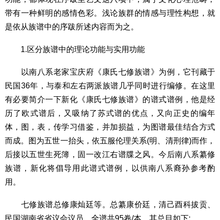
带有一种鲜明的感情色彩。浅论族群的情感与理性构想，就
是依从族谱中的序跋所述内容而为之。
1.区分族谱中的理论功能与实用功能
以南八系老家宝庆府《康氏七修族谱》为例，它刊藏于
民国36年，与泰和左右两派族谱几乎同时进行编修。在这里
有必要简介一下新化《康氏七修族谱》的谱式谱例，他是经
历了欧式谱后，又吸纳了苏式谱的优点，又向正史的编年
体，图，表，传学习借鉴，并加损益，为图谱最佳结合方式
而成。图为五世一抬头，依五服伦理关系(明、清刑律)而作，
后接以五世生死簿，固一改江右谱牒之风。今后南八系纂修
族谱，新化将倡导用此谱式谱例，以供南八系裔孙参考酌
用。
七修族谱总修康灿廷等。总纂康价廷，清己酉科拔贡、
民国湖南省省议会议员。全谱共95卷/本。其总目如下: