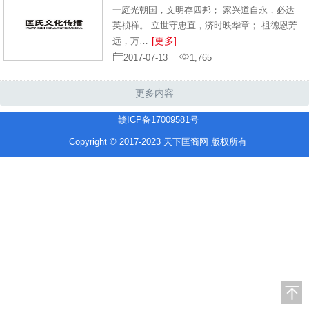
一庭光朝国，文明存四邦； 家兴道自永，必达
英祯祥。 立世守忠直，济时映华章； 祖德恩芳
[更多]
远，万…
2017-07-13
1,765
更多内容
赣ICP备17009581号
Copyright © 2017-2023 天下匡裔网 版权所有