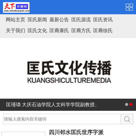
网站主页
匡氏新闻
最新公告
匡氏源流
匡氏资讯
关于我们
匡氏文化
匡裔康氏
匡裔方氏
匡裔徐氏
匡氏家谱
匡瑾璘 大庆石油学院人文科学学院副教授、
副院长
四川邻水匡氏世序字派