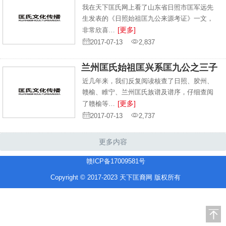
我在天下匡氏网上看了山东省日照市匡军远先
生发表的《日照始祖匡九公来源考证》一文，
[更多]
非常欣喜…
2017-07-13
2,837
兰州匡氏始祖匡兴系匡九公之三子
近几年来，我们反复阅读核查了日照、胶州、
赣榆、睢宁、兰州匡氏族谱及谱序，仔细查阅
[更多]
了赣榆等…
2017-07-13
2,737
更多内容
赣ICP备17009581号
Copyright © 2017-2023 天下匡裔网 版权所有