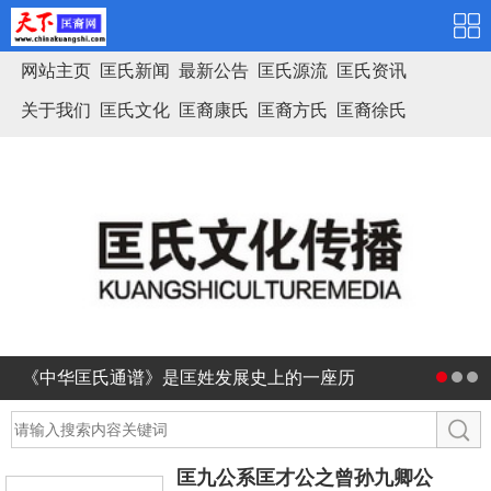
网站主页
匡氏新闻
最新公告
匡氏源流
匡氏资讯
关于我们
匡氏文化
匡裔康氏
匡裔方氏
匡裔徐氏
匡氏家谱
《中华匡氏通谱》是匡姓发展史上的一座历
史丰碑
匡九公系匡才公之曾孙九卿公